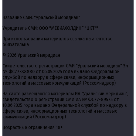
Название СМИ: "Уральский меридиан"
Учредитель СМИ: ООО "МЕДИАХОЛДИНГ "ЦКТ""
При использовании материалов ссылка на агентство
обязательна
© 2026 Уральский меридиан
Свидетельство о регистрации СМИ "Уральский меридиан" Эл
№ ФС77-88880 от 06.05.2025 года выдано Федеральной
службой по надзору в сфере связи, информационных
технологий и массовых коммуникаций (Роскомнадзор)
На сайте размещаются материалы ИА "Уральский меридиан",
свидетельство о регистрации СМИ ИА № ФС77-89575 от
10.06.2025 года выдано Федеральной службой по надзору в
сфере связи, информационных технологий и массовых
коммуникаций (Роскомнадзор)
Возрастные ограничения 18+