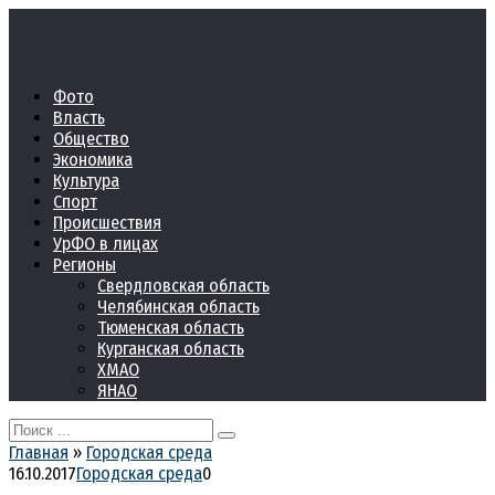
Перейти
к
контенту
Фото
Власть
Общество
Экономика
Культура
Спорт
Происшествия
УрФО в лицах
Регионы
Свердловская область
Челябинская область
Тюменская область
Курганская область
ХМАО
ЯНАО
Search
for:
Главная
»
Городская среда
16.10.2017
Городская среда
0