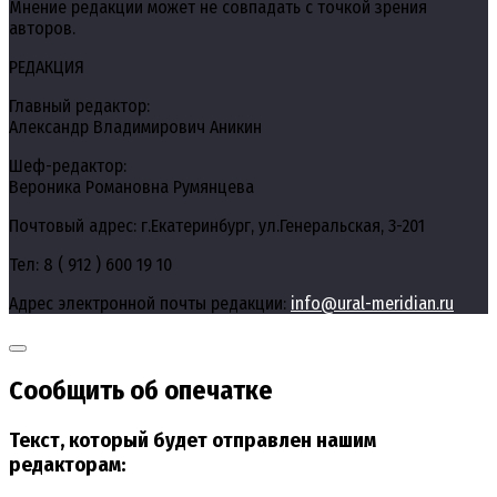
Мнение редакции может не совпадать с точкой зрения
авторов.
РЕДАКЦИЯ
Главный редактор:
Александр Владимирович Аникин
Шеф-редактор:
Вероника Романовна Румянцева
Почтовый адрес: г.Екатеринбург, ул.Генеральская, 3-201
Тел: 8 ( 912 ) 600 19 10
Адрес электронной почты редакции:
info@ural-meridian.ru
Сообщить об опечатке
Текст, который будет отправлен нашим
редакторам: