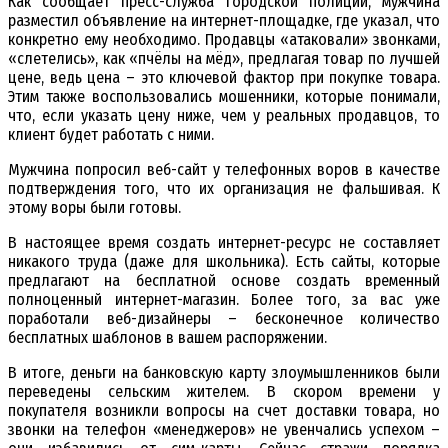
Как сообщает пресс-служба городской полиции, мужчина
разместил объявление на интернет-площадке, где указал, что
конкретно ему необходимо. Продавцы «атаковали» звонками,
«слетелись», как «пчёлы на мёд», предлагая товар по лучшей
цене, ведь цена – это ключевой фактор при покупке товара.
Этим также воспользовались мошенники, которые понимали,
что, если указать цену ниже, чем у реальных продавцов, то
клиент будет работать с ними.
Мужчина попросил веб-сайт у телефонных воров в качестве
подтверждения того, что их организация не фальшивая. К
этому воры были готовы.
В настоящее время создать интернет-ресурс не составляет
никакого труда (даже для школьника). Есть сайты, которые
предлагают на бесплатной основе создать временный
полноценный интернет-магазин. Более того, за вас уже
поработали веб-дизайнеры – бесконечное количество
бесплатных шаблонов в вашем распоряжении.
В итоге, деньги на банковскую карту злоумышленников были
переведены сельским жителем. В скором времени у
покупателя возникли вопросы на счет доставки товара, но
звонки на телефон «менеджеров» не увенчались успехом –