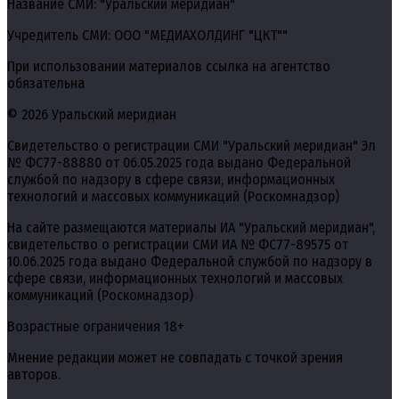
Название СМИ: "Уральский меридиан"
Учредитель СМИ: ООО "МЕДИАХОЛДИНГ "ЦКТ""
При использовании материалов ссылка на агентство
обязательна
© 2026 Уральский меридиан
Свидетельство о регистрации СМИ "Уральский меридиан" Эл
№ ФС77-88880 от 06.05.2025 года выдано Федеральной
службой по надзору в сфере связи, информационных
технологий и массовых коммуникаций (Роскомнадзор)
На сайте размещаются материалы ИА "Уральский меридиан",
свидетельство о регистрации СМИ ИА № ФС77-89575 от
10.06.2025 года выдано Федеральной службой по надзору в
сфере связи, информационных технологий и массовых
коммуникаций (Роскомнадзор)
Возрастные ограничения 18+
Мнение редакции может не совпадать с точкой зрения
авторов.