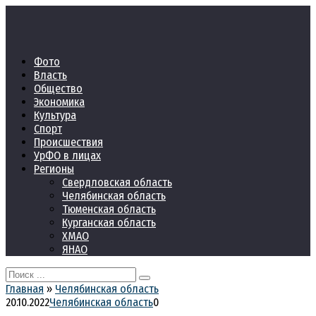
Перейти
к
контенту
Фото
Власть
Общество
Экономика
Культура
Спорт
Происшествия
УрФО в лицах
Регионы
Свердловская область
Челябинская область
Тюменская область
Курганская область
ХМАО
ЯНАО
Search
for:
Главная
»
Челябинская область
20.10.2022
Челябинская область
0