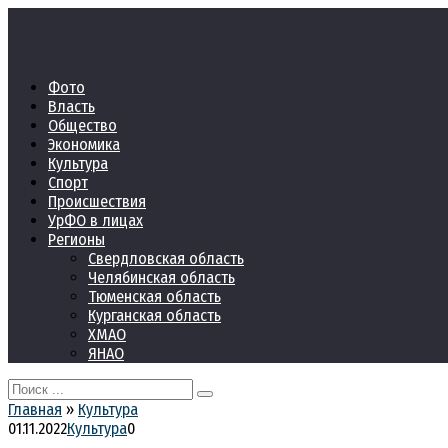
Перейти
к
контенту
Фото
Власть
Общество
Экономика
Культура
Спорт
Происшествия
УрФО в лицах
Регионы
Свердловская область
Челябинская область
Тюменская область
Курганская область
ХМАО
ЯНАО
Search
for:
Главная
»
Культура
01.11.2022
Культура
0