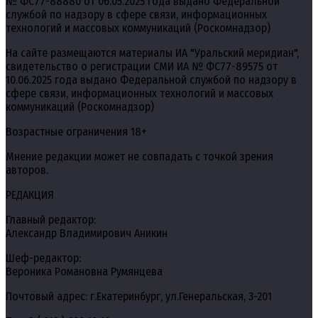
№ ФС77-88880 от 06.05.2025 года выдано Федеральной
службой по надзору в сфере связи, информационных
технологий и массовых коммуникаций (Роскомнадзор)
На сайте размещаются материалы ИА "Уральский меридиан",
свидетельство о регистрации СМИ ИА № ФС77-89575 от
10.06.2025 года выдано Федеральной службой по надзору в
сфере связи, информационных технологий и массовых
коммуникаций (Роскомнадзор)
Возрастные ограничения 18+
Мнение редакции может не совпадать с точкой зрения
авторов.
РЕДАКЦИЯ
Главный редактор:
Александр Владимирович Аникин
Шеф-редактор:
Вероника Романовна Румянцева
Почтовый адрес: г.Екатеринбург, ул.Генеральская, 3-201