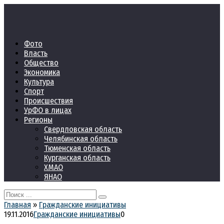
Перейти
к
контенту
Фото
Власть
Общество
Экономика
Культура
Спорт
Происшествия
УрФО в лицах
Регионы
Свердловская область
Челябинская область
Тюменская область
Курганская область
ХМАО
ЯНАО
Search
for:
Главная
»
Гражданские инициативы
19.11.2016
Гражданские инициативы
0