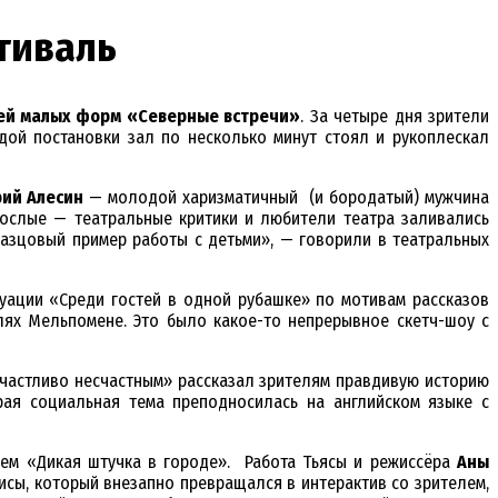
тиваль
ей малых форм «Северные встречи»
. За четыре дня зрители
ждой постановки зал по несколько минут стоял и рукоплескал
ий Алесин
— молодой харизматичный (и бородатый) мужчина
зрослые — театральные критики и любители театра заливались
разцовый пример работы с детьми», — говорили в театральных
уации «Среди гостей в одной рубашке» по мотивам рассказов
ях Мельпомене. Это было какое-то непрерывное скетч-шоу с
 счастливо несчастным» рассказал зрителям правдивую историю
рая социальная тема преподносилась на английском языке с
ием «Дикая штучка в городе». Работа Тьясы и режиссёра
Аны
сы, который внезапно превращался в интерактив со зрителем,