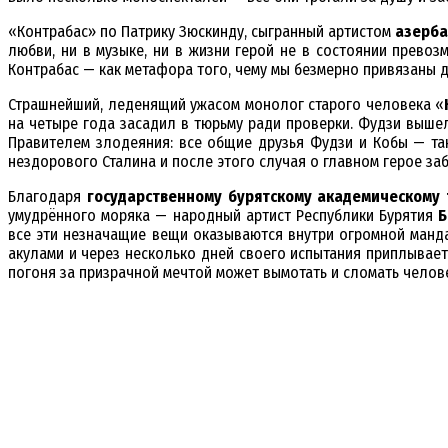
«Контрабас» по Патрику Зюскинду, сыгранный артистом
азерба
любви, ни в музыке, ни в жизни герой не в состоянии превоз
Контрабас — как метафора того, чему мы безмерно привязаны да
Страшнейший, леденящий ужасом монолог старого человека «
на четыре года засадил в тюрьму ради проверки. Фудзи выше
Правителем злодеяния: все общие друзья Фудзи и Кобы — та
нездорового Сталина и после этого случая о главном герое з
Благодаря
государственному бурятскому академическому
умудрённого моряка — народный артист Республики Бурятия
Б
все эти незначащие вещи оказываются внутри огромной манда
акулами и через несколько дней своего испытания приплывает
погоня за призрачной мечтой может вымотать и сломать челов