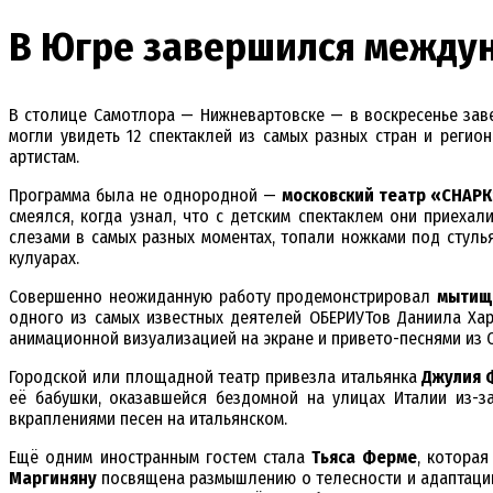
В Югре завершился между
В столице Самотлора — Нижневартовске — в воскресенье з
могли увидеть 12 спектаклей из самых разных стран и регио
артистам.
Программа была не однородной —
московский театр «СНАР
смеялся, когда узнал, что с детским спектаклем они приеха
слезами в самых разных моментах, топали ножками под стуль
кулуарах.
Совершенно неожиданную работу продемонстрировал
мытищ
одного из самых известных деятелей ОБЕРИУТов Даниила Ха
анимационной визуализацией на экране и привето-песнями из С
Городской или площадной театр привезла итальянка
Джулия 
её бабушки, оказавшейся бездомной на улицах Италии из-з
вкраплениями песен на итальянском.
Ещё одним иностранным гостем стала
Тьяса Ферме
, котора
Маргиняну
посвящена размышлению о телесности и адаптации