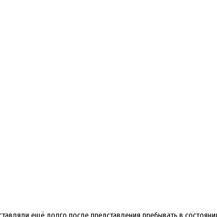
аставляли ещё долго после представления пребывать в состоян