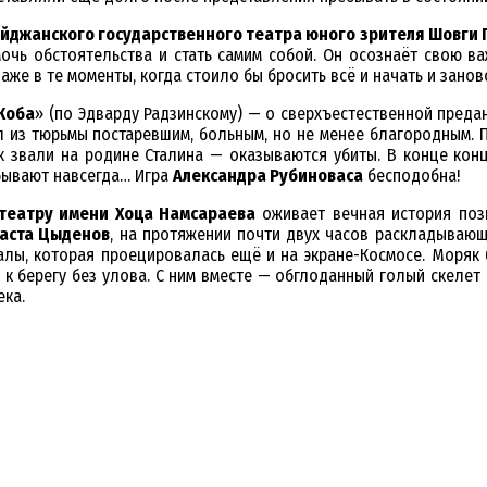
йджанского государственного театра юного зрителя
Шовги 
мочь обстоятельства и стать самим собой. Он осознаёт свою ва
же в те моменты, когда стоило бы бросить всё и начать и занов
Коба
» (по Эдварду Радзинскому) — о сверхъестественной преда
л из тюрьмы постаревшим, больным, но не менее благородным.
к звали на родине Сталина — оказываются убиты. В конце конц
абывают навсегда… Игра
Александра Рубиноваса
бесподобна!
 театру имени Хоца Намсараева
оживает вечная история позн
аста Цыденов
, на протяжении почти двух часов раскладываю
лы, которая проецировалась ещё и на экране-Космосе. Моряк бо
 к берегу без улова. С ним вместе — обглоданный голый скелет
ека.