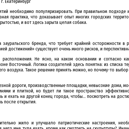
г. Екатеринбург
ятий необходимо популяризировать. При правильном подходе 
ная практика, что доказывает опыт многих городских территор
рытостью, и вот здесь зарыта целая собака.
 зауральского бренда, что требует крайней осторожности в ре
ей достижений» существует очень много рисков, и перспективна
о расположения. Не ясно, на каком основании и согласно к
не Восточный. Логика создателей здесь понятна: из списка те
го воздуха. Такое решение принять можно, но почему-то выбор 
зной дороги, производственные площадки, невысокие дома, мост
мнями и плиткой, но будет ли такое пространство эффективн
ль и ехать на другой конец города, чтобы… посмотреть на дост
ль после открытия.
ительно жило и улучшало патриотические настроения, нео
я чего мне туда ехать, кроме как смотреть на скульптуры? Инач