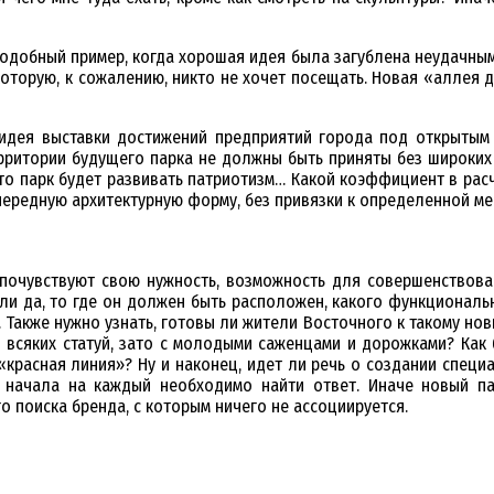
 подобный пример, когда хорошая идея была загублена неудачны
оторую, к сожалению, никто не хочет посещать. Новая «аллея до
 идея выставки достижений предприятий города под открытым
рритории будущего парка не должны быть приняты без широких
 что парк будет развивать патриотизм… Какой коэффициент в рас
чередную архитектурную форму, без привязки к определенной ме
е почувствуют свою нужность, возможность для совершенствов
сли да, то где он должен быть расположен, какого функционал
 Также нужно узнать, готовы ли жители Восточного к такому но
 всяких статуй, зато с молодыми саженцами и дорожками? Как б
«красная линия»? Ну и наконец, идет ли речь о создании спец
я начала на каждый необходимо найти ответ. Иначе новый 
 поиска бренда, с которым ничего не ассоциируется.