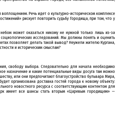
м воплощением. Речь идет о культурно-историческом комплексе
стижений» рискует повторить судьбу Городища, при том, что у
 небом может оказаться никому не нужной только лишь из-за
 социологических исследований. Мы должны понять и оценить
четах позволяет делать такой вывод? Неужели жителю Кургана,
стности и историческим смыслам?
ания, свободу выбора. Следовательно для начала необходимо
ьное назначение и какие потенциальные виды досуга там можно
вшеству, или они предпочитают благоустройство бульвара Мира,
удет организована доставка гостей города к новому объекту:
иального новостного ресурса с соответствующим контентом для
парк имеет все шансы стать вторым «Царевым городищем» —