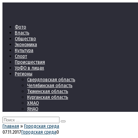
Перейти
к
контенту
Фото
Власть
Общество
Экономика
Культура
Спорт
Происшествия
УрФО в лицах
Регионы
Свердловская область
Челябинская область
Тюменская область
Курганская область
ХМАО
ЯНАО
Search
for:
Главная
»
Городская среда
07.11.2017
Городская среда
0