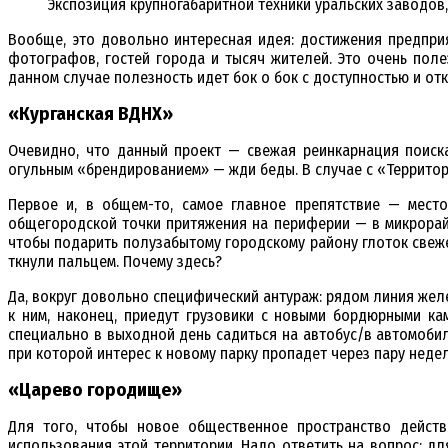
Экспозиция крупногабаритной техники уральских заводов, 
Вообще, это довольно интересная идея: достижения предпри
фотографов, гостей города и тысяч жителей. Это очень полез
данном случае полезность идет бок о бок с доступностью и отк
«Курганская ВДНХ»
Очевидно, что данный проект — свежая реинкарнация поиска
огульным «брендированием» — жди беды. В случае с «Территори
Первое и, в общем-то, самое главное препятствие — мест
общегородской точки притяжения на периферии — в микрорайо
чтобы подарить полузабытому городскому району глоток свеже
ткнули пальцем. Почему здесь?
Да, вокруг довольно специфический антураж: рядом линия желе
к ним, наконец, приедут грузовики с новыми бордюрными ка
специально в выходной день садиться на автобус/в автомоби
при которой интерес к новому парку пропадет через пару неде
«Царево городище»
Для того, чтобы новое общественное пространство действ
использования этой территории. Надо ответить на вопрос: дл