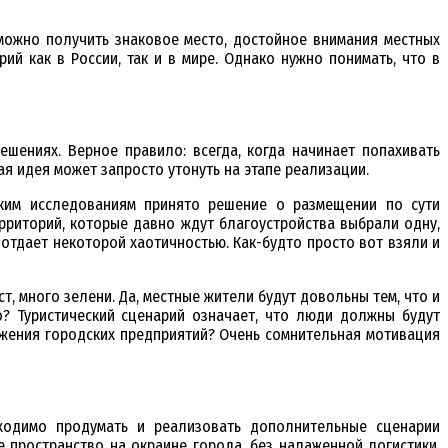
можно получить знаковое место, достойное внимания местных
ий как в России, так и в мире. Однако нужно понимать, что в
шениях. Верное правило: всегда, когда начинает попахивать
я идея может запросто утонуть на этапе реализации.
аким исследованиям принято решение о размещении по сути
рриторий, которые давно ждут благоустройства выбрали одну,
отдает некоторой хаотичностью. Как-будто просто вот взяли и
, много зелени. Да, местные жители будут довольны тем, что и
о? Туристический сценарий означает, что люди должны будут
ижения городских предприятий? Очень сомнительная мотивация
бходимо продумать и реализовать дополнительные сценарии
е пространство на окраине города, без налаженной логистики,