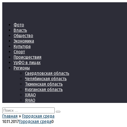
Перейти
к
контенту
Фото
Власть
Общество
Экономика
Культура
Спорт
Происшествия
УрФО в лицах
Регионы
Свердловская область
Челябинская область
Тюменская область
Курганская область
ХМАО
ЯНАО
Search
for:
Главная
»
Городская среда
10.11.2017
Городская среда
0