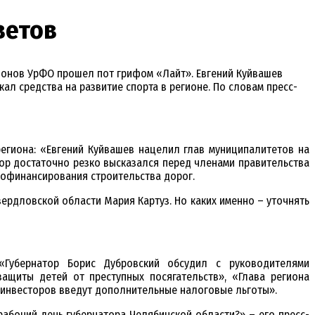
ветов
гионов УрФО прошел пот грифом «Лайт». Евгений Куйвашев
ал средства на развитие спорта в регионе. По словам пресс-
егиона: «Евгений Куйвашев нацелил глав муниципалитетов на
р достаточно резко высказался перед членами правительства
софинансирования строительства дорог.
ердловской области Мария Картуз. Но каких именно – уточнять
«Губернатор Борис Дубровский обсудил с руководителями
ащиты детей от преступных посягательств», «Глава региона
 инвесторов введут дополнительные налоговые льготы».
абочий день губернатора Челябинской области?» – его пресс-