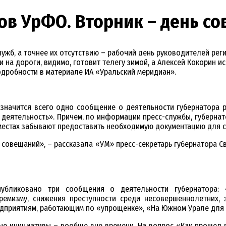
ров УрФО. Вторник – день со
ужб, а точнее их отсутствию – рабочий день руководителей ре
а дороги, видимо, готовит телегу зимой, а Алексей Кокорин иск
одробности в материале ИА «Уральский меридиан».
значится всего одно сообщение о деятельности губернатора р
еятельность». Причем, по информации пресс-службы, губернато
 местах забывают предоставить необходимую документацию для 
 совещаний», – рассказала «УМ» пресс-секретарь губернатора Св
бликовано три сообщения о деятельности губернатора: 
ремизму, снижения преступности среди несовершеннолетних, з
едприятиям, работающим по «упрощенке», «На Южном Урале для
ые инициативы – вообще вне времени. На вопрос «Как прошел р