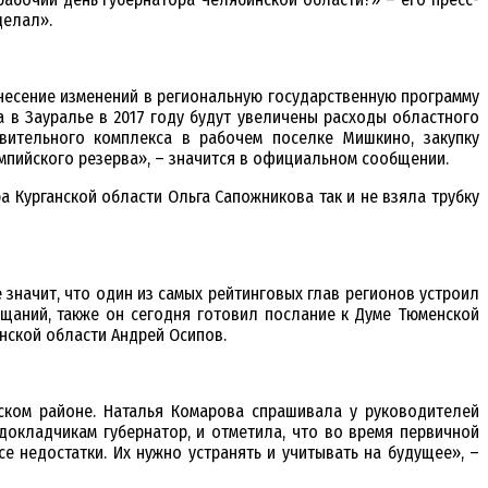
делал».
несение изменений в региональную государственную программу
а в Зауралье в 2017 году будут увеличены расходы областного
вительного комплекса в рабочем поселке Мишкино, закупку
пийского резерва», – значится в официальном сообщении.
 Курганской области Ольга Сапожникова так и не взяла трубку
значит, что один из самых рейтинговых глав регионов устроил
ещаний, также он сегодня готовил послание к Думе Тюменской
енской области Андрей Осипов.
ском районе. Наталья Комарова спрашивала у руководителей
докладчикам губернатор, и отметила, что во время первичной
е недостатки. Их нужно устранять и учитывать на будущее», –