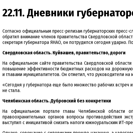
22.11. Дневники губернато
Согласно официальным пресс-релизам губернаторских пресс-сл
обратил внимание членов правительства Свердловской области н
секретаря губернатора ЯНАО, он потрудился сегодня ударно. П
Свердловская область. Куйвашев, правительство, дороги
На официальном сайте правительства Свердловской области 
повышение эффективности бюджетных расходов на дорожную д
и главами муниципалитетов. Он отметил, что руководители на
«Сегодня у губернатора еще было множество рабочих встреч и
не стала.
Челябинская область. Дубровский без конкретики
На официальном портале главы Челябинской области опу
правоохранительных органов вопросы противодействия экст
выступил с инициативой снизить налоги южноуральским ИТ-пр
Однако, совещание с силовиками прошло накануне, а налогов