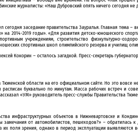
ябинские журналисты: «Наш Дубровский опять ничего сегодня не 
л сегодня заседание правительства Зауралья. Главная тема – в
и» на 2014-2019 годы». «Для развития детско-юношеского спорт
портивным учреждениям, строительство физкультурно-оздоро
ошеских спортивных школ олимпийского резерва и училищ олим
ксей Кокорин – осталось загадкой. Пресс-секретарь губернатора
 Тюменской области на его официальном сайте. Но это вовсе не 
 расписан буквально по минутам. Масса рабочих встреч и сов
– рассказал «УМ» руководитель пресс-службы Правительства Тюм
ства инфраструктурных объектов в Нижневартовске и Кондин
ы замечания от автомобилистов, пешеходов?» – обратилась к 
 их поля зрения, однако в период эксплуатации выявляются вс