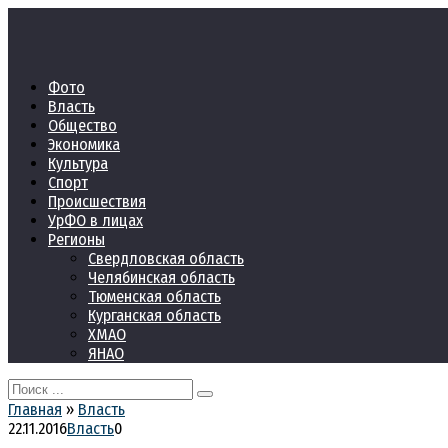
Перейти
к
контенту
Фото
Власть
Общество
Экономика
Культура
Спорт
Происшествия
УрФО в лицах
Регионы
Свердловская область
Челябинская область
Тюменская область
Курганская область
ХМАО
ЯНАО
Search
for:
Главная
»
Власть
22.11.2016
Власть
0