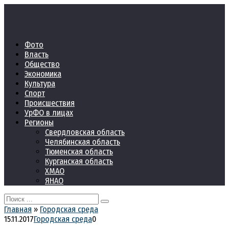
Перейти
к
контенту
Фото
Власть
Общество
Экономика
Культура
Спорт
Происшествия
УрФО в лицах
Регионы
Свердловская область
Челябинская область
Тюменская область
Курганская область
ХМАО
ЯНАО
Search
for:
Главная
»
Городская среда
15.11.2017
Городская среда
0