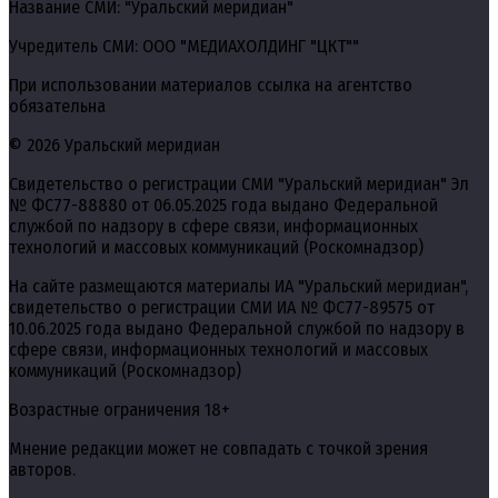
Название СМИ: "Уральский меридиан"
Учредитель СМИ: ООО "МЕДИАХОЛДИНГ "ЦКТ""
При использовании материалов ссылка на агентство
обязательна
© 2026 Уральский меридиан
Свидетельство о регистрации СМИ "Уральский меридиан" Эл
№ ФС77-88880 от 06.05.2025 года выдано Федеральной
службой по надзору в сфере связи, информационных
технологий и массовых коммуникаций (Роскомнадзор)
На сайте размещаются материалы ИА "Уральский меридиан",
свидетельство о регистрации СМИ ИА № ФС77-89575 от
10.06.2025 года выдано Федеральной службой по надзору в
сфере связи, информационных технологий и массовых
коммуникаций (Роскомнадзор)
Возрастные ограничения 18+
Мнение редакции может не совпадать с точкой зрения
авторов.