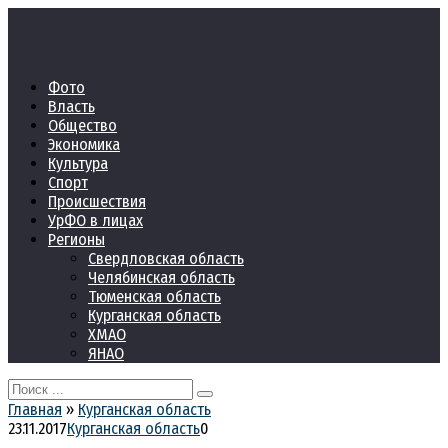
Перейти
к
контенту
Фото
Власть
Общество
Экономика
Культура
Спорт
Происшествия
УрФО в лицах
Регионы
Свердловская область
Челябинская область
Тюменская область
Курганская область
ХМАО
ЯНАО
Search
for:
Главная
»
Курганская область
23.11.2017
Курганская область
0