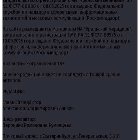
Свидетельство о регистрации СМИ "Уральский меридиан" Эл
№ ФС77-88880 от 06.05.2025 года выдано Федеральной
службой по надзору в сфере связи, информационных
технологий и массовых коммуникаций (Роскомнадзор)
На сайте размещаются материалы ИА "Уральский меридиан",
свидетельство о регистрации СМИ ИА № ФС77-89575 от
10.06.2025 года выдано Федеральной службой по надзору в
сфере связи, информационных технологий и массовых
коммуникаций (Роскомнадзор)
Возрастные ограничения 18+
Мнение редакции может не совпадать с точкой зрения
авторов.
РЕДАКЦИЯ
Главный редактор:
Александр Владимирович Аникин
Шеф-редактор:
Вероника Романовна Румянцева
Почтовый адрес: г.Екатеринбург, ул.Генеральская, 3-201