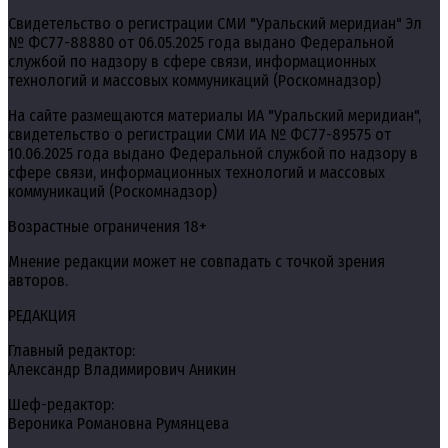
Свидетельство о регистрации СМИ "Уральский меридиан" Эл
№ ФС77-88880 от 06.05.2025 года выдано Федеральной
службой по надзору в сфере связи, информационных
технологий и массовых коммуникаций (Роскомнадзор)
На сайте размещаются материалы ИА "Уральский меридиан",
свидетельство о регистрации СМИ ИА № ФС77-89575 от
10.06.2025 года выдано Федеральной службой по надзору в
сфере связи, информационных технологий и массовых
коммуникаций (Роскомнадзор)
Возрастные ограничения 18+
Мнение редакции может не совпадать с точкой зрения
авторов.
РЕДАКЦИЯ
Главный редактор:
Александр Владимирович Аникин
Шеф-редактор:
Вероника Романовна Румянцева