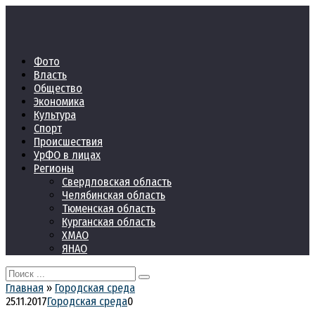
Перейти
к
контенту
Фото
Власть
Общество
Экономика
Культура
Спорт
Происшествия
УрФО в лицах
Регионы
Свердловская область
Челябинская область
Тюменская область
Курганская область
ХМАО
ЯНАО
Search
for:
Главная
»
Городская среда
25.11.2017
Городская среда
0