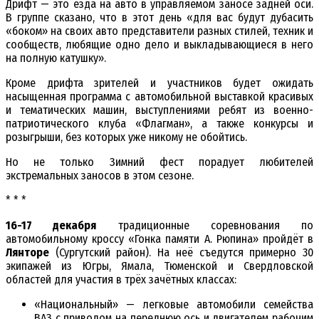
Дрифт — это езда на авто в управляемом заносе задней оси.
В группе сказано, что в этот день «для вас будут дубасить
«боком» на своих авто представители разных стилей, техник и
сообществ, любящие одно дело и выкладывающиеся в него
на полную катушку».
Кроме дрифта зрителей и участников будет ожидать
насыщенная программа с автомобильной выставкой красивых
и тематических машин, выступлениями ребят из военно-
патриотического клуба «Флагман», а также конкурсы и
розыгрыши, без которых уже никому не обойтись.
Но не только Зимний фест порадует любителей
экстремальных заносов в этом сезоне.
* * *
16-17 декабря
традиционные соревнования по
автомобильному кроссу «Гонка памяти А. Рюпина» пройдёт в
Лянторе
(Сургутский район). На неё съедутся примерно 30
экипажей из Югры, Ямала, Тюменской и Свердловской
областей для участия в трёх зачётных классах:
«Национальный» — легковые автомобили семейства
ВАЗ с приводом на переднюю ось и двигателем рабочим