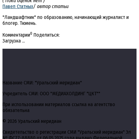
( Пока оценок нет )
Павел Статных
/ автор статьи
"Ландшафтник" по образованию, начинающий журналист и
блогер. Тюмень.
0
Комментарии
Поделиться:
Загрузка ...
Название СМИ: "Уральский меридиан"
Учредитель СМИ: ООО "МЕДИАХОЛДИНГ "ЦКТ""
При использовании материалов ссылка на агентство
обязательна
© 2026 Уральский меридиан
Свидетельство о регистрации СМИ "Уральский меридиан" Эл
№ ФС77-88880 от 06.05.2025 года выдано Федеральной