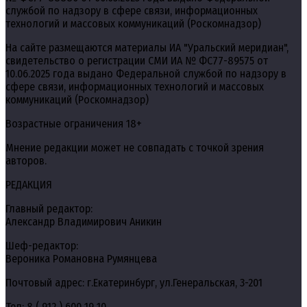
службой по надзору в сфере связи, информационных
технологий и массовых коммуникаций (Роскомнадзор)
На сайте размещаются материалы ИА "Уральский меридиан",
свидетельство о регистрации СМИ ИА № ФС77-89575 от
10.06.2025 года выдано Федеральной службой по надзору в
сфере связи, информационных технологий и массовых
коммуникаций (Роскомнадзор)
Возрастные ограничения 18+
Мнение редакции может не совпадать с точкой зрения
авторов.
РЕДАКЦИЯ
Главный редактор:
Александр Владимирович Аникин
Шеф-редактор:
Вероника Романовна Румянцева
Почтовый адрес: г.Екатеринбург, ул.Генеральская, 3-201
Тел: 8 ( 912 ) 600 19 10