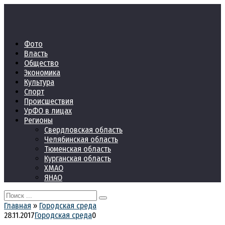
Перейти
к
контенту
Фото
Власть
Общество
Экономика
Культура
Спорт
Происшествия
УрФО в лицах
Регионы
Свердловская область
Челябинская область
Тюменская область
Курганская область
ХМАО
ЯНАО
Search
for:
Главная
»
Городская среда
28.11.2017
Городская среда
0