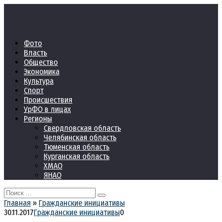
Перейти
к
контенту
Фото
Власть
Общество
Экономика
Культура
Спорт
Происшествия
УрФО в лицах
Регионы
Свердловская область
Челябинская область
Тюменская область
Курганская область
ХМАО
ЯНАО
Search
for:
Главная
»
Гражданские инициативы
30.11.2017
Гражданские инициативы
0