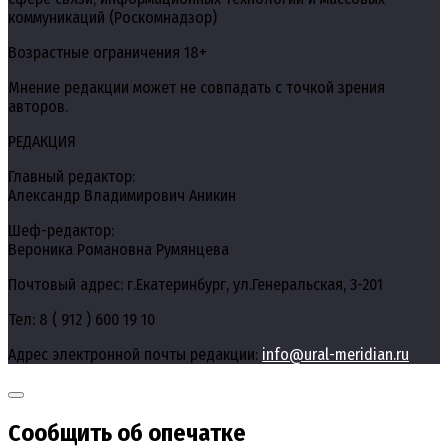
коммуникаций (Роскомнадзор)
Возрастные ограничения 18+
Мнение редакции может не совпадать с точкой зрения
авторов.
РЕДАКЦИЯ
Главный редактор:
Александр Владимирович Аникин
Шеф-редактор:
Вероника Романовна Румянцева
Почтовый адрес: г.Екатеринбург, ул.Генеральская, 3-201
Тел: 8 ( 912 ) 600 19 10
Адрес электронной почты редакции:
info@ural-meridian.ru
Сообщить об опечатке