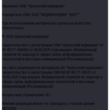
Название СМИ: "Уральский меридиан"
Учредитель СМИ: ООО "МЕДИАХОЛДИНГ "ЦКТ""
При использовании материалов ссылка на агентство
обязательна
© 2026 Уральский меридиан
Свидетельство о регистрации СМИ "Уральский меридиан" Эл
№ ФС77-88880 от 06.05.2025 года выдано Федеральной
службой по надзору в сфере связи, информационных
технологий и массовых коммуникаций (Роскомнадзор)
На сайте размещаются материалы ИА "Уральский меридиан",
свидетельство о регистрации СМИ ИА № ФС77-89575 от
10.06.2025 года выдано Федеральной службой по надзору в
сфере связи, информационных технологий и массовых
коммуникаций (Роскомнадзор)
Возрастные ограничения 18+
Мнение редакции может не совпадать с точкой зрения
авторов.