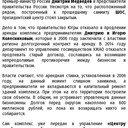
премьер-министр России
Дмитрий Медведев
и представители
правительства России. Несмотря на то, что расположенный
рядом, построенный к прошедшему саммиту
ШОС
,
президентский центр стоял закрытым.
Дело в том, что правительство Югры отказало в продлении
аренды комплекса предпринимателям
Дмитрию и Игорю
Колесниковым
, которые в 2006 году заключили с властями
региона долгосрочный контракт на аренду. В 2014 году
департамент по управлению госимуществом ХМАО отказался
продлевать старый договор, сославшись на возникшие
непреодолимые противоречия между бизнесом и
правительством.
Власти считают, что арендная ставка, установленная в 2006
году, на данный момент слишком занижена, а
предприниматели не вкладываются в капитальный ремонт
зданий комплекса. При этом на его территории построили
свои объекты. В общем, не устраивает управленцев данные
бизнесмены. Долгов перед округом накоплено на 600
миллионов рублей, но пока их возвращать никто не
собирается.
Сам комплекс уже передан в управление
«Центру