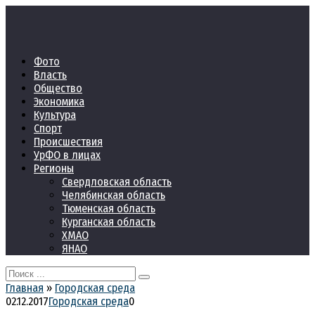
Перейти
к
контенту
Фото
Власть
Общество
Экономика
Культура
Спорт
Происшествия
УрФО в лицах
Регионы
Свердловская область
Челябинская область
Тюменская область
Курганская область
ХМАО
ЯНАО
Search
for:
Главная
»
Городская среда
02.12.2017
Городская среда
0