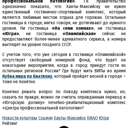
профессиональной патологии»
. Т.е. правительство
однозначно показало, что Ханты-Мансийску не нужен
единственный гостинично-спортивный комплекс, который
является любимым местом отдыха для горожан. Остальные
гостиницы в городе, мягко говоря, не дотягивают до нужного
уровня. Ни гостиница
«На семи холмах»
, ни гостиница
«Югра»
, ни гостиница
«Олимпийская»
сейчас не
предоставляют более-менее адекватного сервиса, а номера
выглядят на уровне позднего СССР.
С учетом того, что уже сегодня в гостинице «Олимпийской»
отсутствует свободный номерной фонд, что будет на
новогодние мероприятия, когда в город приедут гости из
остальных регионов России? Где будут жить ВИПы во время
Кубка мира по биатлону
, который пройдет весной в городе –
тоже не понятно.
Конечно решать вопрос по поводу комплекса нужно, но,
сказать по правде, можно ли считать оправданным перевод в
«Югорскую долину» лечебно-реабилитационный комплекс
«Центра профессиональной патологии»?
Новости культуры
Социум
Ханты-Мансийск
ХМАО
Югра
Рейтинг