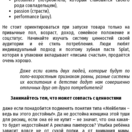
рода совладельцем),
passion (страсти),
performance (шоу).
Не стоит ориентироваться при запуске товара только на
привычные пол, возраст, доход, семейное положение и
соцстатус. Начинайте изучать систему ценностей своей
аудитории и её стиль потребления. Люди любят
индивидуальный подход и поэтому зубная паста Splat,
которая в упаковки вкладывает «письма счастья», продаётся
очень хорошо.
Даже если взять двух людей, которые будут по
поло-возрастным признакам равны, разные системы
их воспитания в детстве дадут нам совершенно
отличных друг от друга потребителей!
Занимайтесь тем, что может совпасть с ценностями
даже если понадобится подменять понятия типа «Мейбелин –
ведь вы этого достойны!». Да не достойна женщина этой туши
для ресниц, если она её не купит – не значит, что она какая-
то будет недостойная! А реклама памперсов? Улыбка ребёнка
зависит вовсе не от сухой попки, а от внимания мамы.