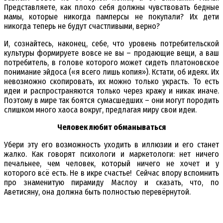
Представляете, как плохо себя должны чувствовать бедные
мамы, которые никогда памперсы не покупали? Их дети
никогда теперь не будут счастливыми, верно?
И, сознайтесь, наконец, себе, что уровень потребительской
культуры формируете вовсе не вы – продающие вещи, а ваш
потребитель, в голове которого может сидеть платоновское
понимание эйдоса («я всего лишь копия»). Кстати, об идеях. Их
невозможно скопировать, их можно только украсть. То есть
идеи и распространяются только через кражу и никак иначе.
Поэтому в мире так боятся сумасшедших – они могут породить
слишком много хаоса вокруг, предлагая миру свои идеи.
Человек любит обманываться
Убери эту его возможность уходить в иллюзии и его станет
жалко. Как говорят психологи и маркетологи: нет ничего
печальнее, чем человек, который ничего не хочет и у
которого всё есть. Не в икре счастье! Сейчас впору вспомнить
про знаменитую пирамиду Маслоу и сказать, что, по
Аветисяну, она должна быть полностью перевёрнутой.