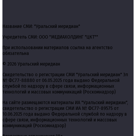
Название СМИ: "Уральский меридиан"
Учредитель СМИ: ООО "МЕДИАХОЛДИНГ "ЦКТ""
При использовании материалов ссылка на агентство
обязательна
© 2026 Уральский меридиан
Свидетельство о регистрации СМИ "Уральский меридиан" Эл
№ ФС77-88880 от 06.05.2025 года выдано Федеральной
службой по надзору в сфере связи, информационных
технологий и массовых коммуникаций (Роскомнадзор)
На сайте размещаются материалы ИА "Уральский меридиан",
свидетельство о регистрации СМИ ИА № ФС77-89575 от
10.06.2025 года выдано Федеральной службой по надзору в
сфере связи, информационных технологий и массовых
коммуникаций (Роскомнадзор)