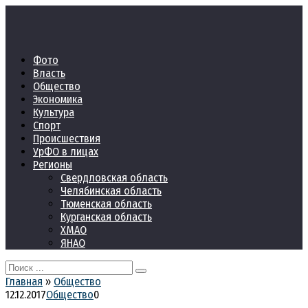
Перейти
к
контенту
Фото
Власть
Общество
Экономика
Культура
Спорт
Происшествия
УрФО в лицах
Регионы
Свердловская область
Челябинская область
Тюменская область
Курганская область
ХМАО
ЯНАО
Search
for:
Главная
»
Общество
12.12.2017
Общество
0