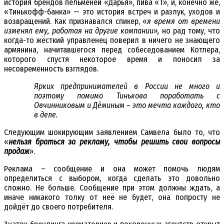
история брендов пельменей «Дарья», пива «Т», и, конечно же,
«Тинькофф-банка» — это история встреч и разлук, уходов и
возвращений. Как признавался спикер, «
я время от времени
изменял ему, работая на другие компании»,
но рад тому, что
когда-то жёсткий управленец поверил в ничего не знающего
армянина, начитавшегося перед собеседованием Котлера,
которого спустя некоторое время и поносил за
несовременность взглядов.
Ярких предпринимателей в России не много и
поэтому помимо Тинькова поработать с
Овчинниковым и Дёминым – это мечта каждого, кто
в деле.
Следующим шокирующим заявлением Самвела было то, что
«
нельзя браться за рекламу, чтобы решить свои вопросы
продаж
».
Реклама – сообщение и она может помочь людям
определиться с выбором, когда сделать это довольно
сложно. Не больше. Сообщение при этом должны ждать, а
иначе никакого толку от неё не будет, она попросту не
дойдёт до своего потребителя.