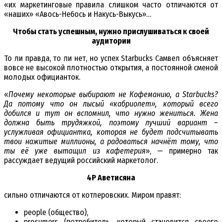
«их маркетинговые правила слишком часто отличаются от
«наших» «Авось-Небось и Накусь-Выкусь»…
Чтобы стать успешным, нужно прислушиваться к своей
аудитории
То ли правда, то ли нет, но успех Starbucks Самвел объясняет
вовсе не высокой плотностью открытия, а постоянной сменой
молодых официанток.
«
Почему некоторые выбирают не Кофеманию, а Starbucks?
Да потому что он лысый «кабриолет», который всего
добился и тут он вспомнил, что нужно жениться. Жена
должна быть трудяжкой, поэтому лучший вариант –
услужливая официантка, которая не будет подсчитывать
твои нажитые миллионы, а радоваться начнёт тому, что
ты её уже вытащил из кафетерия
», — примерно так
рассуждает ведущий российский маркетолог.
4P Аветисяна
сильно отличаются от котлеровских. Миром правят:
people (общество),
prosumers (потребитель, который становится своего