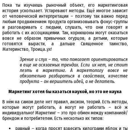
Пока ты изучаешь рыночный объект, его маркетинговая
история ускользает. Устаревают методы. Ещё многое зависит
от человеческой интерпретации – поэтому так важно перед
любым продвижением продукта организовывать фокус-группы
и разговаривать с людьми, слушать, что они говорят и
работать с их ассоциациями. Так, корнюшоны могут оказаться
вовсе не образом привычных огурцов, а детьми, которые
готовятся вырасти, а дальше Священное таинство,
Материнство, Троица..ух!
Зрение и слух – то, что помогает ориентироваться
в еще не осязаемых трендах. Если их нет, не стоит
лезть в маркетинг. А маркетологу вовсе не
обязательно разбираться в свойствах, качестве
продукта – он вершитель идей, а не делатель.
Маркетинг хотел бы казаться наукой, но это не наука
В нём на самом деле нет правил, аксиом, теорий. Есть методы,
которые могут работать, а могут не работать – всё ж
индивидуально! Маркетинг – это про обмен между компанией/
брендом и потребителем. Есть несколько их типов:
равный – когда просят взвесить килограмм яблок и ты