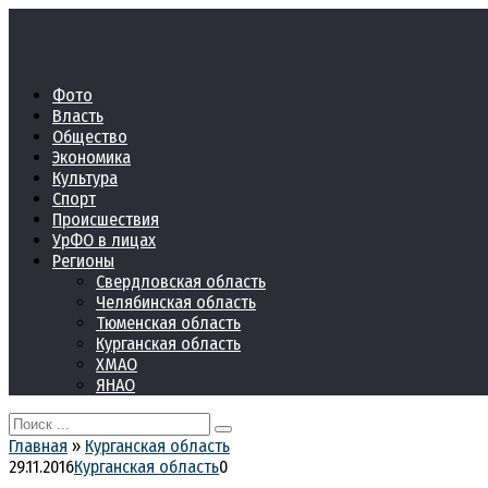
Перейти
к
контенту
Фото
Власть
Общество
Экономика
Культура
Спорт
Происшествия
УрФО в лицах
Регионы
Свердловская область
Челябинская область
Тюменская область
Курганская область
ХМАО
ЯНАО
Search
for:
Главная
»
Курганская область
29.11.2016
Курганская область
0