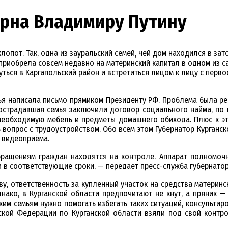
арна Владимиру Путину
лопот. Так, одна из зауральский семей, чей дом находился в за
 приобрела совсем недавно на материнский капитал в одном из 
ться в Каргапольский район и встретиться лицом к лицу с первос
емья написала письмо прямиком Президенту РФ. Проблема была ре
пострадавшая семья заключили договор социального найма, по 
 необходимую мебель и предметы домашнего обихода. Плюс к э
вопрос с трудоустройством. Обо всем этом Губернатор Курганс
 видеоприёма.
бращениям граждан находятся на контроле. Аппарат полномоч
 в соответствующие сроки, — передает пресс-служба губернато
ву, ответственность за купленный участок на средства материнс
днако, в Курганской области предпочитают не кнут, а пряник —
ким семьям нужно помогать избегать таких ситуаций, консультир
ской Федерации по Курганской области взяли под свой контр