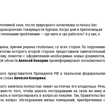
топляемой зоне, после природного катаклизма осталась без
садоводческих товариществ Кургана. Когда дом и прилегающая
тепенными проблемами — где жить и где работать? А у них, к
шена, причем решена глобально, со всех сторон. По поручению
итогам которого второй стороне предоставили замечательный
тому, помогли с оформлением необходимых новых документов,
кой области
Алексей Кокорин
проинформировал полномочного
ного представителя Президента РФ в Уральском федеральном
ра слова
Алексея Кокорина
.
кого капитала полностью лежит на плечах его владельца. Речь
 вместо того, чтобы указать пострадавшим на свою же вину и
овать и контролировать в вопросах покупки. Так, Правительство
оль вопрос обследования жилых помещений, приобретаемых с