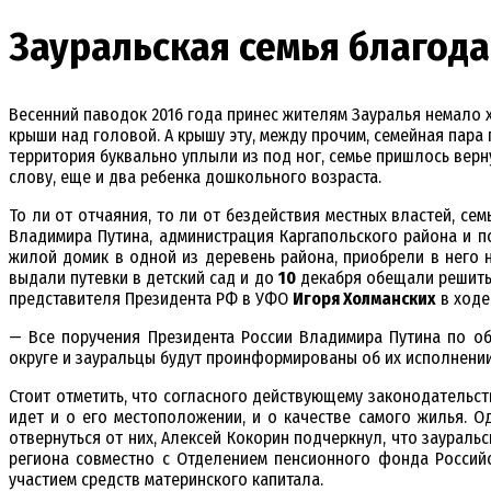
Зауральская семья благод
Весенний паводок 2016 года принес жителям Зауралья немало х
крыши над головой. А крышу эту, между прочим, семейная пара
территория буквально уплыли из под ног, семье пришлось верну
слову, еще и два ребенка дошкольного возраста.
То ли от отчаяния, то ли от бездействия местных властей, с
Владимира Путина, администрация Каргапольского района и 
жилой домик в одной из деревень района, приобрели в него
выдали путевки в детский сад и до
10
декабря обещали решить 
представителя Президента РФ в УФО
Игоря Холманских
в ходе
— Все поручения Президента России Владимира Путина по о
округе и зауральцы будут проинформированы об их исполнении
Стоит отметить, что согласного действующему законодательст
идет и о его местоположении, и о качестве самого жилья. О
отвернуться от них, Алексей Кокорин подчеркнул, что зауральс
региона совместно с Отделением пенсионного фонда Россий
участием средств материнского капитала.