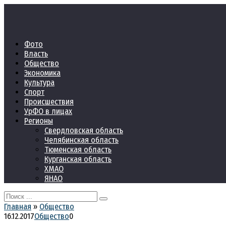
Перейти
к
контенту
Фото
Власть
Общество
Экономика
Культура
Спорт
Происшествия
УрФО в лицах
Регионы
Свердловская область
Челябинская область
Тюменская область
Курганская область
ХМАО
ЯНАО
Search
for:
Главная
»
Общество
16.12.2017
Общество
0