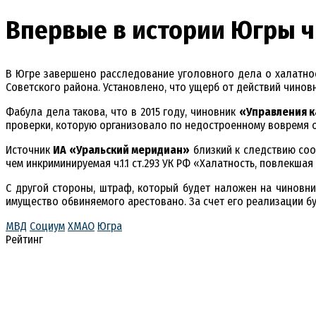
Впервые в истории Югры ч
В Югре завершено расследование уголовного дела о халатно
Советского района. Установлено, что ущерб от действий чино
Фабула дела такова, что в 2015 году, чиновник
«Управления к
проверки, которую организовало по недостроенному вовремя о
Источник
ИА «Уральский меридиан»
близкий к следствию сооб
чем инкриминируемая ч.1.1 ст.293 УК РФ «Халатность, повлекша
С другой стороны, штраф, который будет наложен на чиновни
имущество обвиняемого арестовано. За счет его реализации бу
МВД
Социум
ХМАО
Югра
Рейтинг