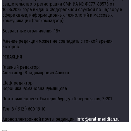
свидетельство о регистрации СМИ ИА № ФС77-89575 от
10.06.2025 года выдано Федеральной службой по надзору в
сфере связи, информационных технологий и массовых
коммуникаций (Роскомнадзор)
Возрастные ограничения 18+
Мнение редакции может не совпадать с точкой зрения
авторов.
РЕДАКЦИЯ
Главный редактор:
Александр Владимирович Аникин
Шеф-редактор:
Вероника Романовна Румянцева
Почтовый адрес: г.Екатеринбург, ул.Генеральская, 3-201
Тел: 8 ( 912 ) 600 19 10
Адрес электронной почты редакции:
info@ural-meridian.ru