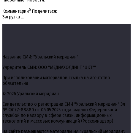
0
Комментарии
Поделиться:
Загрузка ...
Название СМИ: "Уральский меридиан"
Учредитель СМИ: ООО "МЕДИАХОЛДИНГ "ЦКТ""
При использовании материалов ссылка на агентство
обязательна
© 2026 Уральский меридиан
Свидетельство о регистрации СМИ "Уральский меридиан" Эл
№ ФС77-88880 от 06.05.2025 года выдано Федеральной
службой по надзору в сфере связи, информационных
технологий и массовых коммуникаций (Роскомнадзор)
На сайте размещаются материалы ИА "Уральский меридиан",