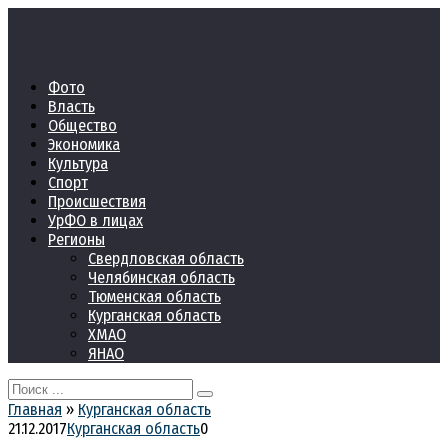
Перейти
к
контенту
Фото
Власть
Общество
Экономика
Культура
Спорт
Происшествия
УрФО в лицах
Регионы
Свердловская область
Челябинская область
Тюменская область
Курганская область
ХМАО
ЯНАО
Search
for:
Главная
»
Курганская область
21.12.2017
Курганская область
0