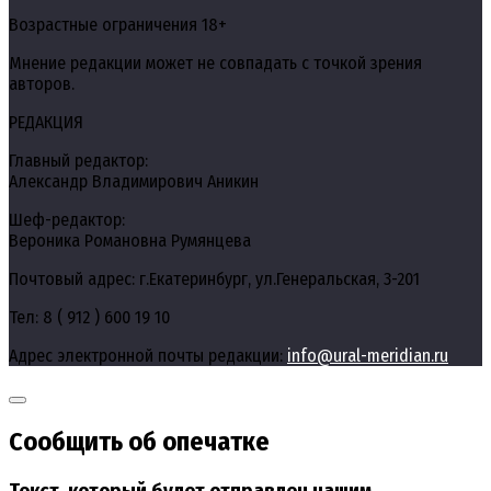
Возрастные ограничения 18+
Мнение редакции может не совпадать с точкой зрения
авторов.
РЕДАКЦИЯ
Главный редактор:
Александр Владимирович Аникин
Шеф-редактор:
Вероника Романовна Румянцева
Почтовый адрес: г.Екатеринбург, ул.Генеральская, 3-201
Тел: 8 ( 912 ) 600 19 10
Адрес электронной почты редакции:
info@ural-meridian.ru
Сообщить об опечатке