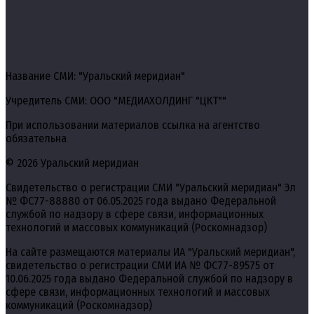
Название СМИ: "Уральский меридиан"
Учредитель СМИ: ООО "МЕДИАХОЛДИНГ "ЦКТ""
При использовании материалов ссылка на агентство
обязательна
© 2026 Уральский меридиан
Свидетельство о регистрации СМИ "Уральский меридиан" Эл
№ ФС77-88880 от 06.05.2025 года выдано Федеральной
службой по надзору в сфере связи, информационных
технологий и массовых коммуникаций (Роскомнадзор)
На сайте размещаются материалы ИА "Уральский меридиан",
свидетельство о регистрации СМИ ИА № ФС77-89575 от
10.06.2025 года выдано Федеральной службой по надзору в
сфере связи, информационных технологий и массовых
коммуникаций (Роскомнадзор)