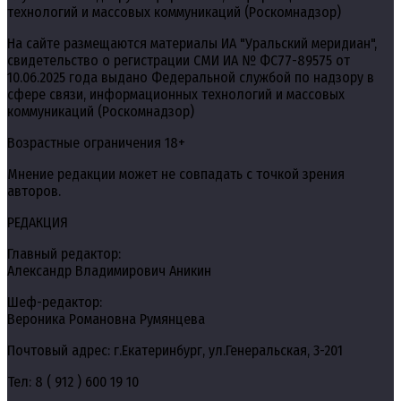
технологий и массовых коммуникаций (Роскомнадзор)
На сайте размещаются материалы ИА "Уральский меридиан",
свидетельство о регистрации СМИ ИА № ФС77-89575 от
10.06.2025 года выдано Федеральной службой по надзору в
сфере связи, информационных технологий и массовых
коммуникаций (Роскомнадзор)
Возрастные ограничения 18+
Мнение редакции может не совпадать с точкой зрения
авторов.
РЕДАКЦИЯ
Главный редактор:
Александр Владимирович Аникин
Шеф-редактор:
Вероника Романовна Румянцева
Почтовый адрес: г.Екатеринбург, ул.Генеральская, 3-201
Тел: 8 ( 912 ) 600 19 10