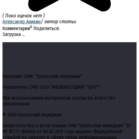
( Пока оценок нет )
Александр Аникин
/ автор статьи
0
Комментарии
Поделиться:
Загрузка ...
Название СМИ: "Уральский меридиан"
Учредитель СМИ: ООО "МЕДИАХОЛДИНГ "ЦКТ""
При использовании материалов ссылка на агентство
обязательна
© 2026 Уральский меридиан
Свидетельство о регистрации СМИ "Уральский меридиан" Эл
№ ФС77-88880 от 06.05.2025 года выдано Федеральной
службой по надзору в сфере связи, информационных