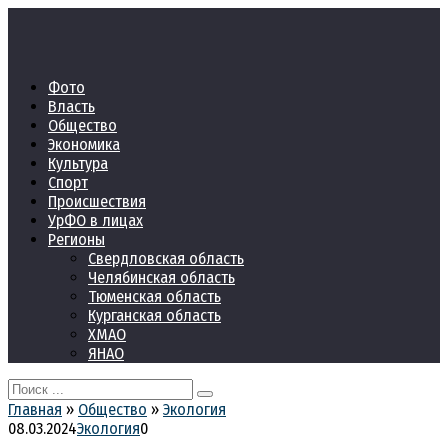
Перейти
к
контенту
Фото
Власть
Общество
Экономика
Культура
Спорт
Происшествия
УрФО в лицах
Регионы
Свердловская область
Челябинская область
Тюменская область
Курганская область
ХМАО
ЯНАО
Search
for:
Главная
»
Общество
»
Экология
08.03.2024
Экология
0