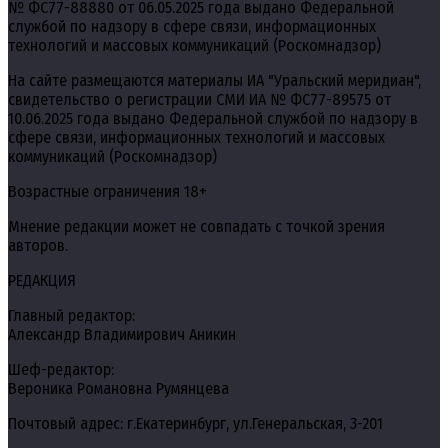
№ ФС77-88880 от 06.05.2025 года выдано Федеральной
службой по надзору в сфере связи, информационных
технологий и массовых коммуникаций (Роскомнадзор)
На сайте размещаются материалы ИА "Уральский меридиан",
свидетельство о регистрации СМИ ИА № ФС77-89575 от
10.06.2025 года выдано Федеральной службой по надзору в
сфере связи, информационных технологий и массовых
коммуникаций (Роскомнадзор)
Возрастные ограничения 18+
Мнение редакции может не совпадать с точкой зрения
авторов.
РЕДАКЦИЯ
Главный редактор:
Александр Владимирович Аникин
Шеф-редактор:
Вероника Романовна Румянцева
Почтовый адрес: г.Екатеринбург, ул.Генеральская, 3-201