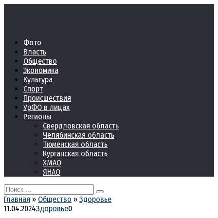
Перейти
к
контенту
Фото
Власть
Общество
Экономика
Культура
Спорт
Происшествия
УрФО в лицах
Регионы
Свердловская область
Челябинская область
Тюменская область
Курганская область
ХМАО
ЯНАО
Search
for:
Главная
»
Общество
»
Здоровье
11.04.2024
Здоровье
0