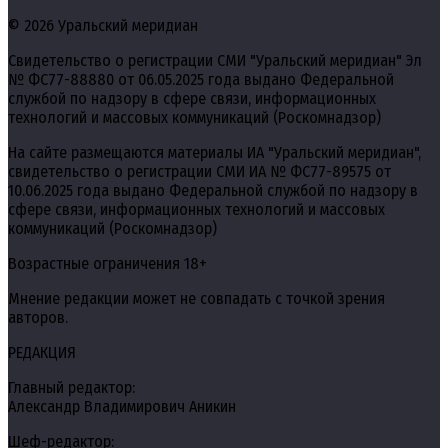
© 2026 Уральский меридиан
Свидетельство о регистрации СМИ "Уральский меридиан" Эл
№ ФС77-88880 от 06.05.2025 года выдано Федеральной
службой по надзору в сфере связи, информационных
технологий и массовых коммуникаций (Роскомнадзор)
На сайте размещаются материалы ИА "Уральский меридиан",
свидетельство о регистрации СМИ ИА № ФС77-89575 от
10.06.2025 года выдано Федеральной службой по надзору в
сфере связи, информационных технологий и массовых
коммуникаций (Роскомнадзор)
Возрастные ограничения 18+
Мнение редакции может не совпадать с точкой зрения
авторов.
РЕДАКЦИЯ
Главный редактор:
Александр Владимирович Аникин
Шеф-редактор: