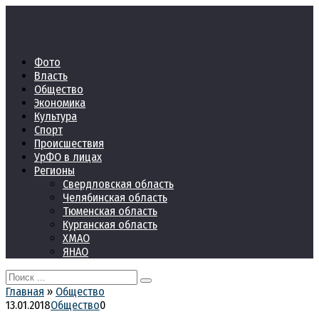
Перейти
к
контенту
Фото
Власть
Общество
Экономика
Культура
Спорт
Происшествия
УрФО в лицах
Регионы
Свердловская область
Челябинская область
Тюменская область
Курганская область
ХМАО
ЯНАО
Search
for:
Главная
»
Общество
13.01.2018
Общество
0