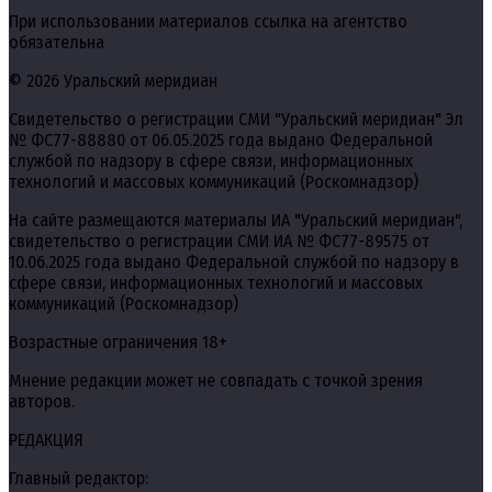
При использовании материалов ссылка на агентство
обязательна
© 2026 Уральский меридиан
Свидетельство о регистрации СМИ "Уральский меридиан" Эл
№ ФС77-88880 от 06.05.2025 года выдано Федеральной
службой по надзору в сфере связи, информационных
технологий и массовых коммуникаций (Роскомнадзор)
На сайте размещаются материалы ИА "Уральский меридиан",
свидетельство о регистрации СМИ ИА № ФС77-89575 от
10.06.2025 года выдано Федеральной службой по надзору в
сфере связи, информационных технологий и массовых
коммуникаций (Роскомнадзор)
Возрастные ограничения 18+
Мнение редакции может не совпадать с точкой зрения
авторов.
РЕДАКЦИЯ
Главный редактор: