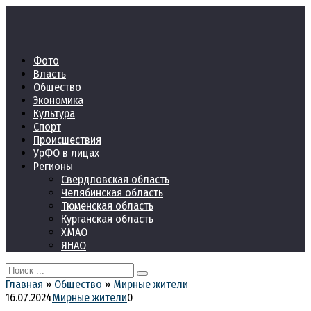
Перейти
к
контенту
Фото
Власть
Общество
Экономика
Культура
Спорт
Происшествия
УрФО в лицах
Регионы
Свердловская область
Челябинская область
Тюменская область
Курганская область
ХМАО
ЯНАО
Search
for:
Главная
»
Общество
»
Мирные жители
16.07.2024
Мирные жители
0