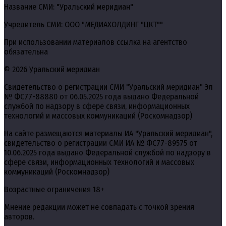
Название СМИ: "Уральский меридиан"
Учредитель СМИ: ООО "МЕДИАХОЛДИНГ "ЦКТ""
При использовании материалов ссылка на агентство
обязательна
© 2026 Уральский меридиан
Свидетельство о регистрации СМИ "Уральский меридиан" Эл
№ ФС77-88880 от 06.05.2025 года выдано Федеральной
службой по надзору в сфере связи, информационных
технологий и массовых коммуникаций (Роскомнадзор)
На сайте размещаются материалы ИА "Уральский меридиан",
свидетельство о регистрации СМИ ИА № ФС77-89575 от
10.06.2025 года выдано Федеральной службой по надзору в
сфере связи, информационных технологий и массовых
коммуникаций (Роскомнадзор)
Возрастные ограничения 18+
Мнение редакции может не совпадать с точкой зрения
авторов.