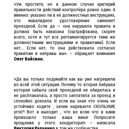
«Уж простите, но в данном случае критерий
правильности действий контролёра ровно один. А
именно: указано ли в её должностных инструкциях,
что инвалидное удостоверение заменяет
проездной. Если да — она нарушила правила и
должна быть наказана (оштрафована, скорее
всего, хотя и тут всё регламентируется теми же
должностными инструкциями и правилами). Если
нет… Если нет, то она действовала согласно
правилам и неправы вы». – обращает внимание
Олег Вайсман.
«Да вы только подумайте как вы уже нагрешили
во всей этой ситуации. Почему то вторая бабушка
которая забыла свой проездной не обиделась и
не расплакалась, а просто заплатила за проезд и
спокойно доехала. И если вы зная что очень не
устойчиво ходите , зачем надеваете СКОЛЬЗКИЕ
угги?! Вот и выходит , что во всем что в вами
произошло только ваша вина! Попросите
прощения у этого кондуктора!» – написала
Виктория Радченко
в том же сообществе.