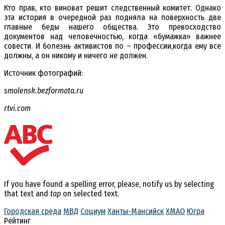
Кто прав, кто виноват решит следственный комитет. Однако
эта история в очередной раз подняла на поверхность две
главные беды нашего общества. Это превосходство
документов над человечностью, когда «бумажка» важнее
совести. И болезнь активистов по – профессии,когда ему все
должны, а он никому и ничего не должен.
Источник фотографий:
smolensk.bezformata.ru
rtvi.com
If you have found a spelling error, please, notify us by selecting
that text and
tap
on selected text.
Городская среда
МВД
Социум
Ханты-Мансийск
ХМАО
Югра
Рейтинг