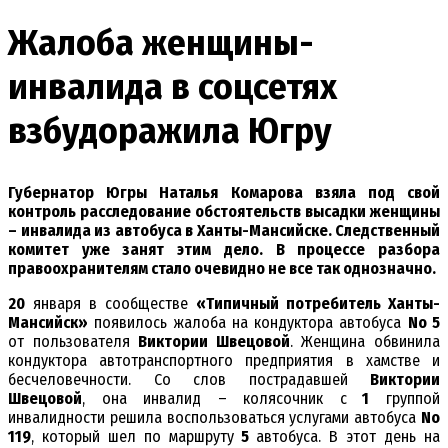
Жалоба женщины-
инвалида в соцсетях
взбудоражила Югру
Губернатор Югры Наталья Комарова взяла под свой
контроль расследование обстоятельств высадки женщины
– инвалида из автобуса в Ханты-Мансийске. Следственный
комитет уже занят этим дело. В процессе разбора
правоохранителям стало очевидно не все так однозначно.
20
января в сообществе
«Типичный потребитель Ханты-
Мансийск»
появилось жалоба на кондуктора автобуса
No 5
от пользователя
Виктории Швецовой
. Женщина обвинила
кондуктора автотранспортного предприятия в хамстве и
бесчеловечности. Со слов пострадавшей
Виктории
Швецовой
, она инвалид – колясочник с
1
группой
инвалидности решила воспользоваться услугами автобуса
No
119
, который шел по маршруту
5
автобуса. В этот день на