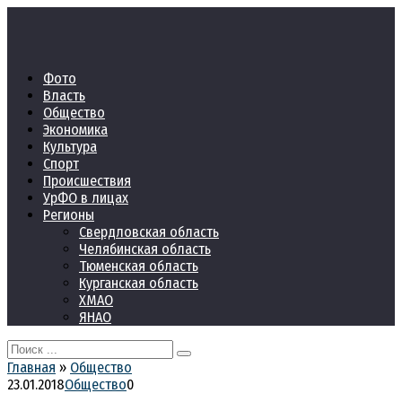
Перейти
к
контенту
Фото
Власть
Общество
Экономика
Культура
Спорт
Происшествия
УрФО в лицах
Регионы
Свердловская область
Челябинская область
Тюменская область
Курганская область
ХМАО
ЯНАО
Search
for:
Главная
»
Общество
23.01.2018
Общество
0