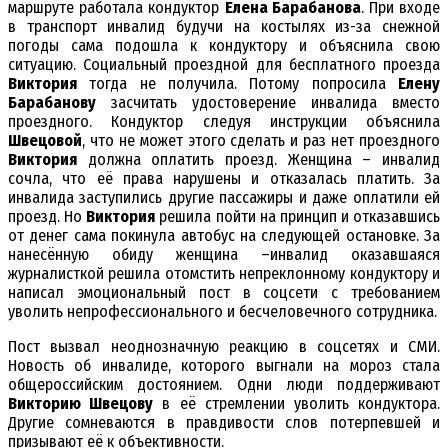
маршруте работала кондуктор
Елена Барабанова
. При входе
в транспорт инвалид будучи на костылях из-за снежной
погоды сама подошла к кондуктору и объяснила свою
ситуацию. Социальный проездной для бесплатного проезда
Виктория
тогда не получила. Потому попросила
Елену
Барабанову
засчитать удостоверение инвалида вместо
проездного. Кондуктор следуя инструкции объяснила
Швецовой
, что не может этого сделать и раз нет проездного
Виктория
должна оплатить проезд. Женщина – инвалид
сочла, что её права нарушены и отказалась платить. За
инвалида заступились другие пассажиры и даже оплатили ей
проезд. Но
Виктория
решила пойти на принцип и отказавшись
от денег сама покинула автобус на следующей остановке. За
нанесённую обиду женщина –инвалид оказавшаяся
журналисткой решила отомстить непреклонному кондуктору и
написал эмоциональный пост в соцсети с требованием
уволить непрофессионального и бесчеловечного сотрудника.
Пост вызвал неоднозначную реакцию в соцсетях и СМИ.
Новость об инвалиде, которого выгнали на мороз стала
общероссийским достоянием. Одни люди поддерживают
Викторию Швецову
в её стремлении уволить кондуктора.
Другие сомневаются в правдивости слов потерпевшей и
призывают её к объективности.