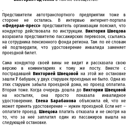
.
Представители автотранспортного предприятии тоже в
стороне не остались. В интервью интернет-портала
«Федерал-пресс»
представитель организации пояснил, что
кондуктор действовала по инструкции.
Виктория Швецова
возразила представителю пассажирских перевозок, ссылаясь
на сотрудника пенсионного фонда региона. Там по её словам
ей подтвердили, что удостоверение инвалида заменяет
проездной билет.
Сама кондуктор своей вины не видит и рассказала свою
версию в комментариях к тому же посту. Вместе с
пострадавшей
Викторией Швецовой
на этой же остановке
зашли
7
бабушек, у двух старушек проездных не было. Одна из
этих старушек забыла проездной дома, но проезд оплатила.
Вторая тоже. Когда очередь дошла до
Виктории Швецовой
на костылях, она просто показала инвалидное
удостоверение.
Елена Барабанова
объяснила ей, что не
может принять удостоверение — нужен проездной. Если нет –
оплатите проезд.
Швецова
платить отказала и не смотря на
то, что за неё заплатил один из пассажиров вышла на
следующей остановке.