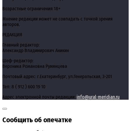
Возрастные ограничения 18+
Мнение редакции может не совпадать с точкой зрения
авторов.
РЕДАКЦИЯ
Главный редактор:
Александр Владимирович Аникин
Шеф-редактор:
Вероника Романовна Румянцева
Почтовый адрес: г.Екатеринбург, ул.Генеральская, 3-201
Тел: 8 ( 912 ) 600 19 10
Адрес электронной почты редакции:
info@ural-meridian.ru
Сообщить об опечатке