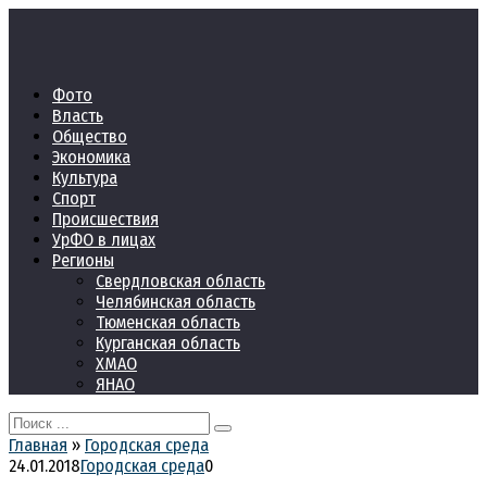
Перейти
к
контенту
Фото
Власть
Общество
Экономика
Культура
Спорт
Происшествия
УрФО в лицах
Регионы
Свердловская область
Челябинская область
Тюменская область
Курганская область
ХМАО
ЯНАО
Search
for:
Главная
»
Городская среда
24.01.2018
Городская среда
0