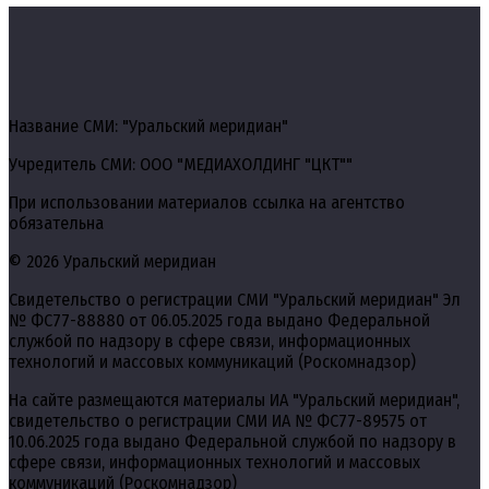
Название СМИ: "Уральский меридиан"
Учредитель СМИ: ООО "МЕДИАХОЛДИНГ "ЦКТ""
При использовании материалов ссылка на агентство
обязательна
© 2026 Уральский меридиан
Свидетельство о регистрации СМИ "Уральский меридиан" Эл
№ ФС77-88880 от 06.05.2025 года выдано Федеральной
службой по надзору в сфере связи, информационных
технологий и массовых коммуникаций (Роскомнадзор)
На сайте размещаются материалы ИА "Уральский меридиан",
свидетельство о регистрации СМИ ИА № ФС77-89575 от
10.06.2025 года выдано Федеральной службой по надзору в
сфере связи, информационных технологий и массовых
коммуникаций (Роскомнадзор)