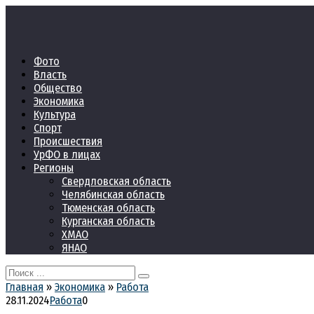
Перейти
к
контенту
Фото
Власть
Общество
Экономика
Культура
Спорт
Происшествия
УрФО в лицах
Регионы
Свердловская область
Челябинская область
Тюменская область
Курганская область
ХМАО
ЯНАО
Search
for:
Главная
»
Экономика
»
Работа
28.11.2024
Работа
0