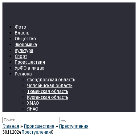
Перейти
к
контенту
Фото
Власть
Общество
Экономика
Культура
Спорт
Происшествия
УрФО в лицах
Регионы
Свердловская область
Челябинская область
Тюменская область
Курганская область
ХМАО
ЯНАО
Search
for:
Главная
»
Происшествия
»
Преступления
30.11.2024
Преступления
0