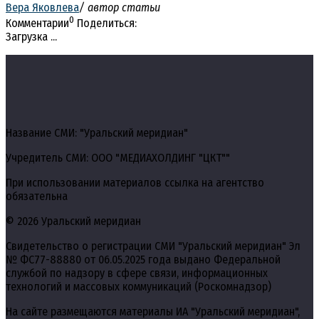
Вера Яковлева
/ автор статьи
0
Комментарии
Поделиться:
Загрузка ...
Название СМИ: "Уральский меридиан"
Учредитель СМИ: ООО "МЕДИАХОЛДИНГ "ЦКТ""
При использовании материалов ссылка на агентство
обязательна
© 2026 Уральский меридиан
Свидетельство о регистрации СМИ "Уральский меридиан" Эл
№ ФС77-88880 от 06.05.2025 года выдано Федеральной
службой по надзору в сфере связи, информационных
технологий и массовых коммуникаций (Роскомнадзор)
На сайте размещаются материалы ИА "Уральский меридиан",