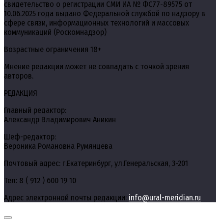
свидетельство о регистрации СМИ ИА № ФС77-89575 от
10.06.2025 года выдано Федеральной службой по надзору в
сфере связи, информационных технологий и массовых
коммуникаций (Роскомнадзор)
Возрастные ограничения 18+
Мнение редакции может не совпадать с точкой зрения
авторов.
РЕДАКЦИЯ
Главный редактор:
Александр Владимирович Аникин
Шеф-редактор:
Вероника Романовна Румянцева
Почтовый адрес: г.Екатеринбург, ул.Генеральская, 3-201
Тел: 8 ( 912 ) 600 19 10
Адрес электронной почты редакции:
info@ural-meridian.ru