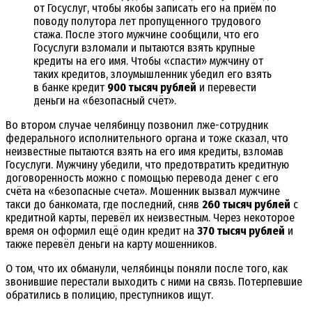
от Госуслуг, чтобы якобы записать его на приём по
поводу полутора лет пропущенного трудового
стажа. После этого мужчине сообщили, что его
Госуслуги взломали и пытаются взять крупные
кредиты на его имя. Чтобы «спасти» мужчину от
таких кредитов, злоумышленник убедил его взять
в банке кредит
900 тысяч рублей
и перевести
деньги на «безопасный счёт».
Во втором случае челябинцу позвонил лже-сотрудник
федерального исполнительного органа и тоже сказал, что
неизвестные пытаются взять на его имя кредиты, взломав
Госуслуги. Мужчину убедили, что предотвратить кредитную
договоренность можно с помощью перевода денег с его
счёта на «безопасные счета». Мошенник вызвал мужчине
такси до банкомата, где последний, сняв
260 тысяч рублей
с
кредитной карты, перевёл их неизвестным. Через некоторое
время он оформил ещё один кредит на
370 тысяч рублей
и
также перевёл деньги на карту мошенников.
О том, что их обманули, челябинцы поняли после того, как
звонившие перестали выходить с ними на связь. Потерпевшие
обратились в полицию, преступников ищут.