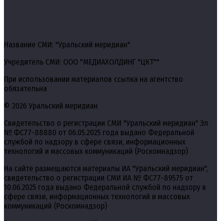
Название СМИ: "Уральский меридиан"
Учредитель СМИ: ООО "МЕДИАХОЛДИНГ "ЦКТ""
При использовании материалов ссылка на агентство
обязательна
© 2026 Уральский меридиан
Свидетельство о регистрации СМИ "Уральский меридиан" Эл
№ ФС77-88880 от 06.05.2025 года выдано Федеральной
службой по надзору в сфере связи, информационных
технологий и массовых коммуникаций (Роскомнадзор)
На сайте размещаются материалы ИА "Уральский меридиан",
свидетельство о регистрации СМИ ИА № ФС77-89575 от
10.06.2025 года выдано Федеральной службой по надзору в
сфере связи, информационных технологий и массовых
коммуникаций (Роскомнадзор)