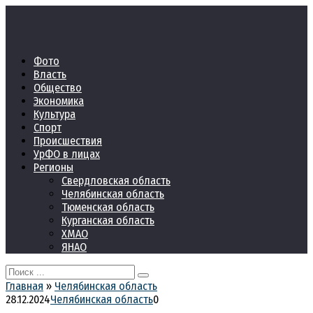
Перейти
к
контенту
Фото
Власть
Общество
Экономика
Культура
Спорт
Происшествия
УрФО в лицах
Регионы
Свердловская область
Челябинская область
Тюменская область
Курганская область
ХМАО
ЯНАО
Search
for:
Главная
»
Челябинская область
28.12.2024
Челябинская область
0