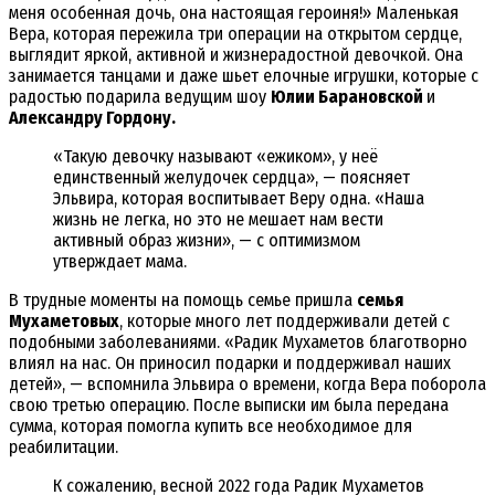
меня особенная дочь, она настоящая героиня!» Маленькая
Вера, которая пережила три операции на открытом сердце,
выглядит яркой, активной и жизнерадостной девочкой. Она
занимается танцами и даже шьет елочные игрушки, которые с
радостью подарила ведущим шоу
Юлии Барановской
и
Александру Гордону.
«Такую девочку называют «ежиком», у неё
единственный желудочек сердца», — поясняет
Эльвира, которая воспитывает Веру одна. «Наша
жизнь не легка, но это не мешает нам вести
активный образ жизни», — с оптимизмом
утверждает мама.
В трудные моменты на помощь семье пришла
семья
Мухаметовых
, которые много лет поддерживали детей с
подобными заболеваниями. «Радик Мухаметов благотворно
влиял на нас. Он приносил подарки и поддерживал наших
детей», — вспомнила Эльвира о времени, когда Вера поборола
свою третью операцию. После выписки им была передана
сумма, которая помогла купить все необходимое для
реабилитации.
К сожалению, весной 2022 года Радик Мухаметов