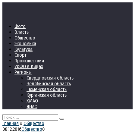
Перейти
к
контенту
Фото
Власть
Общество
Экономика
Культура
Спорт
Происшествия
УрФО в лицах
Регионы
Свердловская область
Челябинская область
Тюменская область
Курганская область
ХМАО
ЯНАО
Search
for:
Главная
»
Общество
08.12.2016
Общество
0