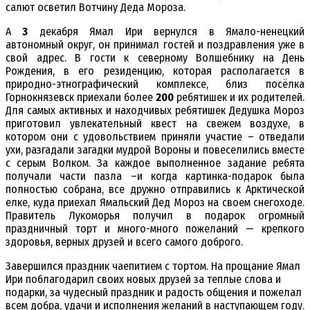
салют осветил Вотчину Деда Мороза.
А
3
декабря Ямал Ири вернулся в Ямало-ненецкий
автономный округ, он принимал гостей и поздравления уже в
свой адрес. В гости к северному Волшебнику на День
Рождения, в его резиденцию, которая располагается в
природно-этнографический комплексе, близ посёлка
Горнокнязевск приехали более
200
ребятишек и их родителей.
Для самых активных и находчивых ребятишек Дедушка Мороз
приготовил увлекательный квест на свежем воздухе, в
котором они с удовольствием приняли участие – отведали
ухи, разгадали загадки мудрой Вороны и повеселились вместе
с серым Волком. За каждое выполненное задание ребята
получали части пазла –и когда картинка-подарок была
полностью собрана, все дружно отправились к Арктической
елке, куда приехал Ямальский Дед Мороз на своем снегоходе.
Правитель Лукоморья получил в подарок огромный
праздничный торт и много-много пожеланий — крепкого
здоровья, верных друзей и всего самого доброго.
Завершился праздник чаепитием с тортом. На прощание Ямал
Ири поблагодарил своих новых друзей за теплые слова и
подарки, за чудесный праздник и радость общения и пожелал
всем добра, удачи и исполнения желаний в наступающем году.