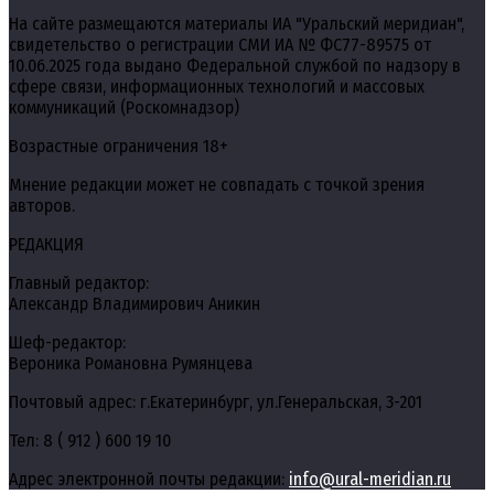
На сайте размещаются материалы ИА "Уральский меридиан",
свидетельство о регистрации СМИ ИА № ФС77-89575 от
10.06.2025 года выдано Федеральной службой по надзору в
сфере связи, информационных технологий и массовых
коммуникаций (Роскомнадзор)
Возрастные ограничения 18+
Мнение редакции может не совпадать с точкой зрения
авторов.
РЕДАКЦИЯ
Главный редактор:
Александр Владимирович Аникин
Шеф-редактор:
Вероника Романовна Румянцева
Почтовый адрес: г.Екатеринбург, ул.Генеральская, 3-201
Тел: 8 ( 912 ) 600 19 10
Адрес электронной почты редакции:
info@ural-meridian.ru