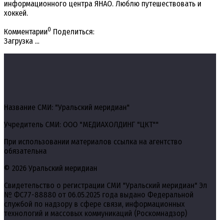
информационного центра ЯНАО. Люблю путешествовать и
хоккей.
0
Комментарии
Поделиться:
Загрузка ...
Название СМИ: "Уральский меридиан"
Учредитель СМИ: ООО "МЕДИАХОЛДИНГ "ЦКТ""
При использовании материалов ссылка на агентство
обязательна
© 2026 Уральский меридиан
Свидетельство о регистрации СМИ "Уральский меридиан" Эл
№ ФС77-88880 от 06.05.2025 года выдано Федеральной
службой по надзору в сфере связи, информационных
технологий и массовых коммуникаций (Роскомнадзор)