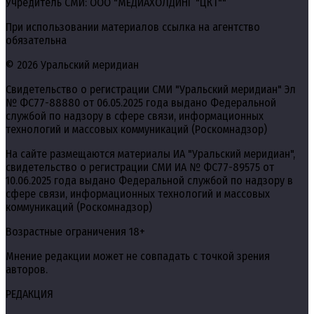
Учредитель СМИ: ООО "МЕДИАХОЛДИНГ "ЦКТ""
При использовании материалов ссылка на агентство
обязательна
© 2026 Уральский меридиан
Свидетельство о регистрации СМИ "Уральский меридиан" Эл
№ ФС77-88880 от 06.05.2025 года выдано Федеральной
службой по надзору в сфере связи, информационных
технологий и массовых коммуникаций (Роскомнадзор)
На сайте размещаются материалы ИА "Уральский меридиан",
свидетельство о регистрации СМИ ИА № ФС77-89575 от
10.06.2025 года выдано Федеральной службой по надзору в
сфере связи, информационных технологий и массовых
коммуникаций (Роскомнадзор)
Возрастные ограничения 18+
Мнение редакции может не совпадать с точкой зрения
авторов.
РЕДАКЦИЯ