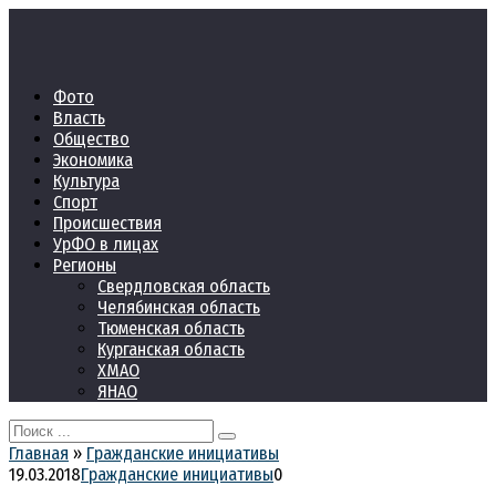
Перейти
к
контенту
Фото
Власть
Общество
Экономика
Культура
Спорт
Происшествия
УрФО в лицах
Регионы
Свердловская область
Челябинская область
Тюменская область
Курганская область
ХМАО
ЯНАО
Search
for:
Главная
»
Гражданские инициативы
19.03.2018
Гражданские инициативы
0