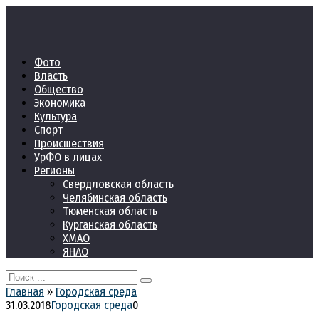
Перейти
к
контенту
Фото
Власть
Общество
Экономика
Культура
Спорт
Происшествия
УрФО в лицах
Регионы
Свердловская область
Челябинская область
Тюменская область
Курганская область
ХМАО
ЯНАО
Search
for:
Главная
»
Городская среда
31.03.2018
Городская среда
0