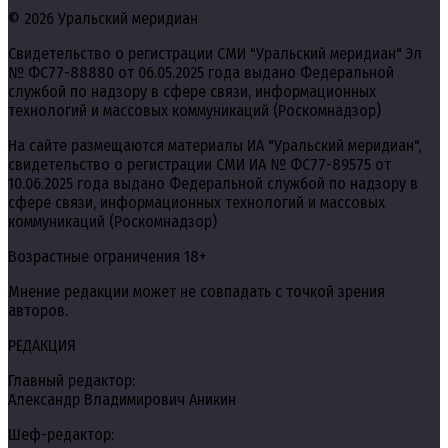
© 2026 Уральский меридиан
Свидетельство о регистрации СМИ "Уральский меридиан" Эл
№ ФС77-88880 от 06.05.2025 года выдано Федеральной
службой по надзору в сфере связи, информационных
технологий и массовых коммуникаций (Роскомнадзор)
На сайте размещаются материалы ИА "Уральский меридиан",
свидетельство о регистрации СМИ ИА № ФС77-89575 от
10.06.2025 года выдано Федеральной службой по надзору в
сфере связи, информационных технологий и массовых
коммуникаций (Роскомнадзор)
Возрастные ограничения 18+
Мнение редакции может не совпадать с точкой зрения
авторов.
РЕДАКЦИЯ
Главный редактор:
Александр Владимирович Аникин
Шеф-редактор: