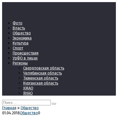
Перейти
к
контенту
Фото
Власть
Общество
Экономика
Культура
Спорт
Происшествия
УрФО в лицах
Регионы
Свердловская область
Челябинская область
Тюменская область
Курганская область
ХМАО
ЯНАО
Search
for:
Главная
»
Общество
01.04.2018
Общество
0