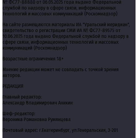
№ ФС77-88880 от 06.05.2025 года выдано Федеральной
службой по надзору в сфере связи, информационных
технологий и массовых коммуникаций (Роскомнадзор)
На сайте размещаются материалы ИА "Уральский меридиан",
свидетельство о регистрации СМИ ИА № ФС77-89575 от
10.06.2025 года выдано Федеральной службой по надзору в
сфере связи, информационных технологий и массовых
коммуникаций (Роскомнадзор)
Возрастные ограничения 18+
Мнение редакции может не совпадать с точкой зрения
авторов.
РЕДАКЦИЯ
Главный редактор:
Александр Владимирович Аникин
Шеф-редактор:
Вероника Романовна Румянцева
Почтовый адрес: г.Екатеринбург, ул.Генеральская, 3-201