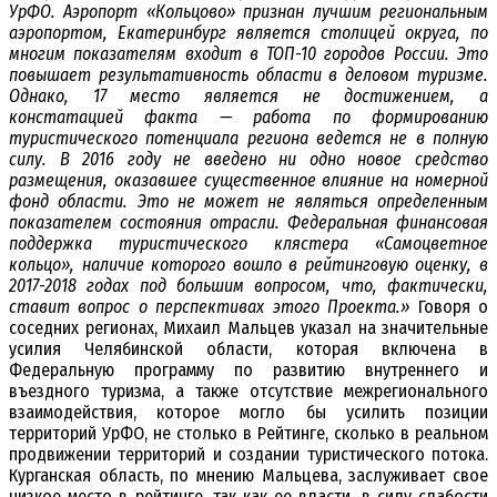
УрФО. Аэропорт «Кольцово» признан лучшим региональным
аэропортом, Екатеринбург является столицей округа, по
многим показателям входит в ТОП-10 городов России. Это
повышает результативность области в деловом туризме.
Однако, 17 место является не достижением, а
констатацией факта — работа по формированию
туристического потенциала региона ведется не в полную
силу. В 2016 году не введено ни одно новое средство
размещения, оказавшее существенное влияние на номерной
фонд области. Это не может не являться определенным
показателем состояния отрасли. Федеральная финансовая
поддержка туристического клястера «Самоцветное
кольцо», наличие которого вошло в рейтинговую оценку, в
2017-2018 годах под большим вопросом, что, фактически,
ставит вопрос о перспективах этого Проекта.»
Говоря о
соседних регионах, Михаил Мальцев указал на значительные
усилия Челябинской области, которая включена в
Федеральную программу по развитию внутреннего и
въездного туризма, а также отсутствие межрегионального
взаимодействия, которое могло бы усилить позиции
территорий УрФО, не столько в Рейтинге, сколько в реальном
продвижении территорий и создании туристического потока.
Курганская область, по мнению Мальцева, заслуживает свое
низкое место в рейтинге, так как ее власти, в силу слабости