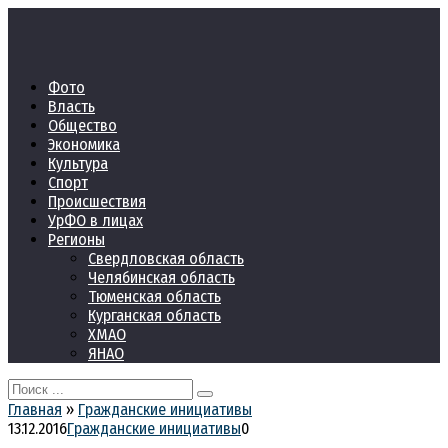
Перейти
к
контенту
Фото
Власть
Общество
Экономика
Культура
Спорт
Происшествия
УрФО в лицах
Регионы
Свердловская область
Челябинская область
Тюменская область
Курганская область
ХМАО
ЯНАО
Search
for:
Главная
»
Гражданские инициативы
13.12.2016
Гражданские инициативы
0