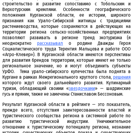
строительство и развитие сопоставимо с Тобольским и
Верхотурским кремлями. Особенности географического
положения Курганской области, ее истории, широкого
признания как Урало-Сибирской житницы с традициями
растениеводства, которые сохраняются в действующих на
территории региона сельско-хозяйственных предприятиях
позволяют развивать в регионе тренд экотуризма (я
неоднократно
рассказывал
о родине Дважды Героя
Социалистического труда Терентия Мальцева и работе ООО
«Агро-Клевер»). В Курганской области имеются перспективы
для развития брендов территории, которые имеют не только
региональное значение, но и могут объединить субъекты
УрФО. Тема урало-сибирского купечества была поднята в
Кургане в рамках Межрегионального круглого стола,
решения
которого ждут своего дальнейшего развития. Кулинарный
туризм, обладающий своими «
звездочками
» — шадринские
гусь и пряник, также не замечены Станиславом Бессоновым.
Результат Курганской области в рейтинге — это показатель,
прежде всего, отсутствия заинтересованности властей и
туристического сообщества региона в системной работе по
развитию туристической индустрии. Уничижительное
отношение к туристическому потенциалу региона, незнание
истории, существующих объектов показа и существующих