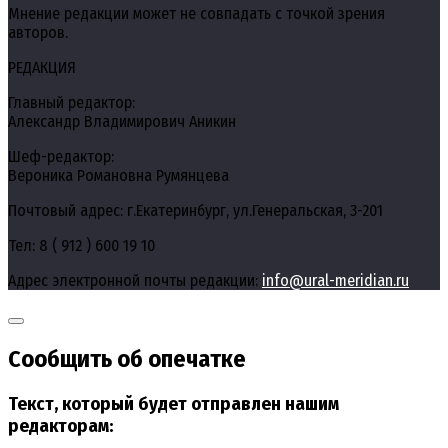
Мнение редакции может не совпадать с точкой зрения
авторов.
РЕДАКЦИЯ
Главный редактор:
Александр Владимирович Аникин
Шеф-редактор:
Вероника Романовна Румянцева
Почтовый адрес: г.Екатеринбург, ул.Генеральская, 3-201
Тел: 8 ( 912 ) 600 19 10
Адрес электронной почты редакции:
info@ural-meridian.ru
Сообщить об опечатке
Текст, который будет отправлен нашим
редакторам: