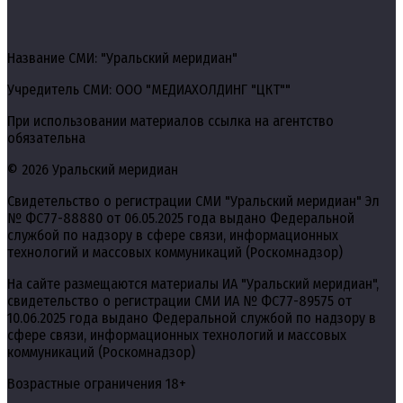
Название СМИ: "Уральский меридиан"
Учредитель СМИ: ООО "МЕДИАХОЛДИНГ "ЦКТ""
При использовании материалов ссылка на агентство
обязательна
© 2026 Уральский меридиан
Свидетельство о регистрации СМИ "Уральский меридиан" Эл
№ ФС77-88880 от 06.05.2025 года выдано Федеральной
службой по надзору в сфере связи, информационных
технологий и массовых коммуникаций (Роскомнадзор)
На сайте размещаются материалы ИА "Уральский меридиан",
свидетельство о регистрации СМИ ИА № ФС77-89575 от
10.06.2025 года выдано Федеральной службой по надзору в
сфере связи, информационных технологий и массовых
коммуникаций (Роскомнадзор)
Возрастные ограничения 18+