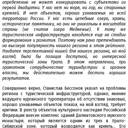
определению не может конкурировать с субъектами из
первой двадцатки. У нас нет ни моря, ни гор, ни старинных
кремлей. И нет объектов, хорошо узнаваемых на всей
территории России. У нас есть целебные озера, храмы,
исторические памятники, но они не уникальны в масштабах
страны (не считая озера Медвежье). К тому же
туристическая инфраструктура находится еще на стадии
формирования и развития. Поэтому нам рано претендовать
на высокую популярность нашего региона в этом рейтинге.
Наиболее перспективной нишей для нашего региона, на мой
взгляд, была бы позиция доступной, но интересной
туристической зоны Урала. В этом направлении, при
грамотном сотрудничестве туриндустрии и органов
власти, мы действительно можем достичь хороших
результатов.
Совершенно верно, Станислав Бессонов указал на проблемы
региона с туристической инфраструктурой, однако, мнение
ведущего курганского туроператора об отсутствии знаковых,
хорошо узнаваемых объектов показа, на мой взгляд, требует
критики. В реестр объектов культурного наследия Российской
Федерации внесен комплекс зданий Далматовского мужского
монастыря, который является одним из трех в Урало-
Сибирской зоне, который возводился как кремль… Его