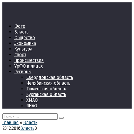
Перейти
к
контенту
Фото
Власть
Общество
Экономика
Культура
Спорт
Происшествия
УрФО в лицах
Регионы
Свердловская область
Челябинская область
Тюменская область
Курганская область
ХМАО
ЯНАО
Search
for:
Главная
»
Власть
23.12.2016
Власть
0