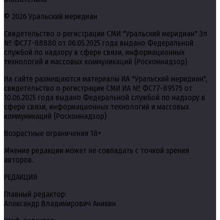
© 2026 Уральский меридиан
Свидетельство о регистрации СМИ "Уральский меридиан" Эл
№ ФС77-88880 от 06.05.2025 года выдано Федеральной
службой по надзору в сфере связи, информационных
технологий и массовых коммуникаций (Роскомнадзор)
На сайте размещаются материалы ИА "Уральский меридиан",
свидетельство о регистрации СМИ ИА № ФС77-89575 от
10.06.2025 года выдано Федеральной службой по надзору в
сфере связи, информационных технологий и массовых
коммуникаций (Роскомнадзор)
Возрастные ограничения 18+
Мнение редакции может не совпадать с точкой зрения
авторов.
РЕДАКЦИЯ
Главный редактор:
Александр Владимирович Аникин