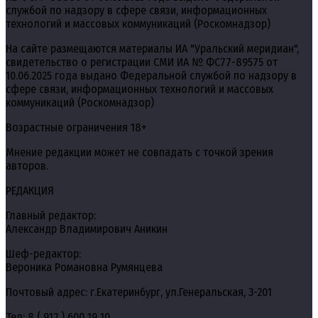
службой по надзору в сфере связи, информационных
технологий и массовых коммуникаций (Роскомнадзор)
На сайте размещаются материалы ИА "Уральский меридиан",
свидетельство о регистрации СМИ ИА № ФС77-89575 от
10.06.2025 года выдано Федеральной службой по надзору в
сфере связи, информационных технологий и массовых
коммуникаций (Роскомнадзор)
Возрастные ограничения 18+
Мнение редакции может не совпадать с точкой зрения
авторов.
РЕДАКЦИЯ
Главный редактор:
Александр Владимирович Аникин
Шеф-редактор:
Вероника Романовна Румянцева
Почтовый адрес: г.Екатеринбург, ул.Генеральская, 3-201
Тел: 8 ( 912 ) 600 19 10