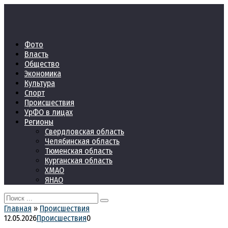
Перейти
к
контенту
Фото
Власть
Общество
Экономика
Культура
Спорт
Происшествия
УрФО в лицах
Регионы
Свердловская область
Челябинская область
Тюменская область
Курганская область
ХМАО
ЯНАО
Search
for:
Главная
»
Происшествия
12.05.2026
Происшествия
0