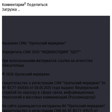
0
Комментарии
Поделиться:
Загрузка ...
Название СМИ: "Уральский меридиан"
Учредитель СМИ: ООО "МЕДИАХОЛДИНГ "ЦКТ""
При использовании материалов ссылка на агентство
обязательна
© 2026 Уральский меридиан
Свидетельство о регистрации СМИ "Уральский меридиан" Эл
№ ФС77-88880 от 06.05.2025 года выдано Федеральной
службой по надзору в сфере связи, информационных
технологий и массовых коммуникаций (Роскомнадзор)
На сайте размещаются материалы ИА "Уральский меридиан",
свидетельство о регистрации СМИ ИА № ФС77-89575 от