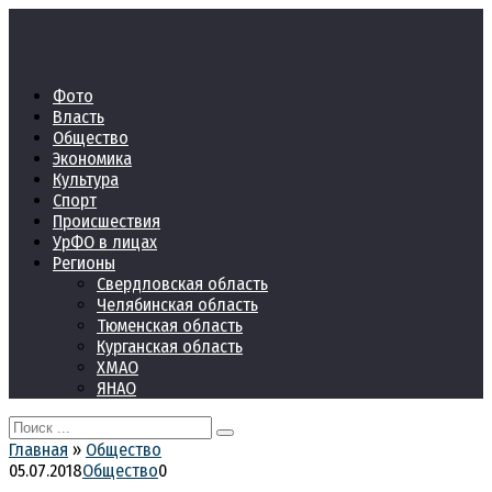
Перейти
к
контенту
Фото
Власть
Общество
Экономика
Культура
Спорт
Происшествия
УрФО в лицах
Регионы
Свердловская область
Челябинская область
Тюменская область
Курганская область
ХМАО
ЯНАО
Search
for:
Главная
»
Общество
05.07.2018
Общество
0