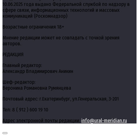
10.06.2025 года выдано Федеральной службой по надзору в
сфере связи, информационных технологий и массовых
коммуникаций (Роскомнадзор)
Возрастные ограничения 18+
Мнение редакции может не совпадать с точкой зрения
авторов.
РЕДАКЦИЯ
Главный редактор:
Александр Владимирович Аникин
Шеф-редактор:
Вероника Романовна Румянцева
Почтовый адрес: г.Екатеринбург, ул.Генеральская, 3-201
Тел: 8 ( 912 ) 600 19 10
Адрес электронной почты редакции:
info@ural-meridian.ru