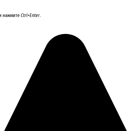
 и нажмите
Ctrl+Enter
.