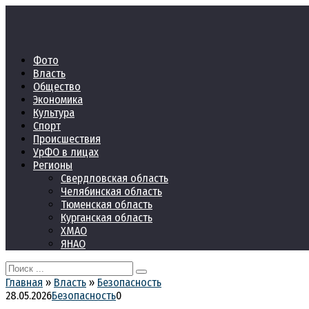
Перейти
к
контенту
Фото
Власть
Общество
Экономика
Культура
Спорт
Происшествия
УрФО в лицах
Регионы
Свердловская область
Челябинская область
Тюменская область
Курганская область
ХМАО
ЯНАО
Search
for:
Главная
»
Власть
»
Безопасность
28.05.2026
Безопасность
0