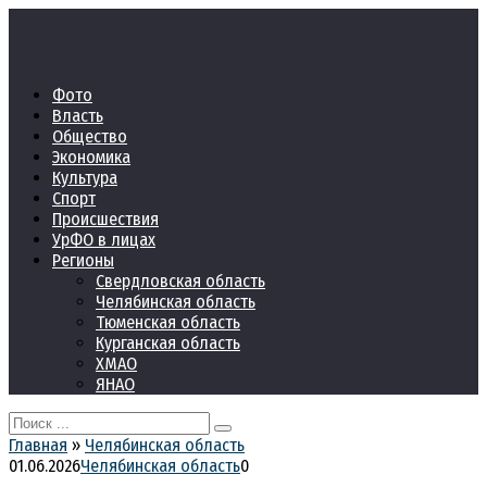
Перейти
к
контенту
Фото
Власть
Общество
Экономика
Культура
Спорт
Происшествия
УрФО в лицах
Регионы
Свердловская область
Челябинская область
Тюменская область
Курганская область
ХМАО
ЯНАО
Search
for:
Главная
»
Челябинская область
01.06.2026
Челябинская область
0