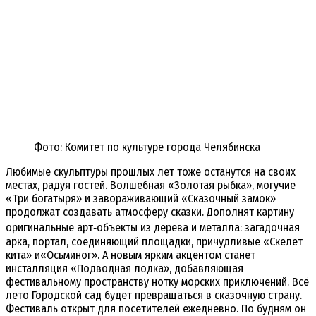
Фото: Комитет по культуре города Челябинска
Любимые
скульптуры
прошлых
лет
тоже
останутся
на
своих
местах,
радуя
гостей.
Волшебная
«Золотая
рыбка»,
могучие
«Три
богатыря»
и
завораживающий
«Сказочный
замок»
продолжат
создавать
атмосферу
сказки.
Дополнят
картину
оригинальные
арт‑объекты
из
дерева
и
металла:
загадочная
арка,
портал,
соединяющий
площадки,
причудливые
«Скелет
кита»
и
«Осьминог».
А
новым
ярким
акцентом
станет
инсталляция
«Подводная
лодка»,
добавляющая
фестивальному
пространству
нотку
морских
приключений.
Всё
лето
Городской
сад
будет
превращаться
в
сказочную
страну.
Фестиваль
открыт
для
посетителей
ежедневно.
По
будням
он