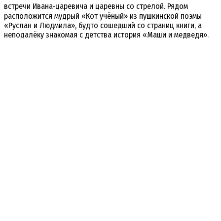
встречи
Ивана‑царевича
и
царевны
со
стрелой.
Рядом
расположится
мудрый
«Кот
учёный»
из
пушкинской
поэмы
«Руслан
и
Людмила»,
будто
сошедший
со
страниц
книги,
а
неподалёку
знакомая
с
детства
история
«Маши
и
медведя».