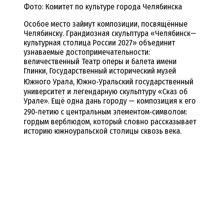
Фото: Комитет по культуре города Челябинска
Особое
место
займут
композиции,
посвящённые
Челябинску.
Грандиозная
скульптура
«Челябинск
—
культурная
столица
России
2027»
объединит
узнаваемые
достопримечательности:
величественный
Театр
оперы
и
балета
имени
Глинки,
Государственный
исторический
музей
Южного
Урала,
Южно‑Уральский
государственный
университет
и
легендарную
скульптуру
«Сказ
об
Урале».
Ещё
одна
дань
городу
— композиция
к
его
290‑летию
с
центральным
элементом‑символом:
гордым
верблюдом,
который
словно
рассказывает
историю
южноуральской
столицы
сквозь
века.