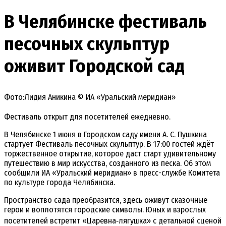
В Челябинске фестиваль
песочных скульптур
оживит Городской сад
Фото:Лидия Аникина © ИА «Уральский меридиан»
Фестиваль открыт для посетителей ежедневно.
В Челябинске 1
июня
в
Городском
саду
имени
А.
С.
Пушкина
стартует
Фестиваль
песочных
скульптур.
В
17:00
гостей
ждёт
торжественное
открытие,
которое
даст
старт
удивительному
путешествию
в
мир
искусства,
созданного
из
песка. Об этом
сообщили ИА «Уральский меридиан» в пресс-службе Комитета
по культуре города Челябинска.
Пространство
сада
преобразится,
здесь
оживут
сказочные
герои
и
воплотятся
городские
символы.
Юных
и
взрослых
посетителей
встретит
«Царевна‑лягушка»
с
детальной
сценой