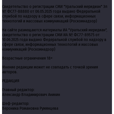
Свидетельство о регистрации СМИ "Уральский меридиан" Эл
№ ФС77-88880 от 06.05.2025 года выдано Федеральной
службой по надзору в сфере связи, информационных
технологий и массовых коммуникаций (Роскомнадзор)
На сайте размещаются материалы ИА "Уральский меридиан",
свидетельство о регистрации СМИ ИА № ФС77-89575 от
10.06.2025 года выдано Федеральной службой по надзору в
сфере связи, информационных технологий и массовых
коммуникаций (Роскомнадзор)
Возрастные ограничения 18+
Мнение редакции может не совпадать с точкой зрения
авторов.
РЕДАКЦИЯ
Главный редактор:
Александр Владимирович Аникин
Шеф-редактор:
Вероника Романовна Румянцева