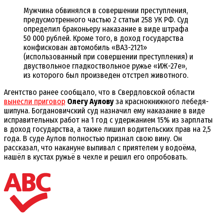
Мужчина обвинялся в совершении преступления,
предусмотренного частью 2 статьи 258 УК РФ. Суд
определил браконьеру
наказание
в
виде
штрафа
50
000
рублей.
Кроме
того,
в
доход
государства
конфискован а
втомобиль
«ВАЗ-2121»
(
использованный
при
совершении
преступления) и
д
вуствольное
гладкоствольное
ружье
«ИЖ-27е»,
из
которого
был
произведен
отстрел
животного.
Агентство ранее сообщало, что в Свердловской области
вынесли приговор
Олегу Аулову
за краснокнижного лебедя-
шипуна. Богдановичский суд назначил ему наказание в виде
исправительных работ на 1 год с удержанием 15% из зарплаты
в доход государства, а также лишил водительских прав на 2,5
года. В суде Аулов полностью признал свою вину. Он
рассказал, что накануне выпивал с приятелем у водоёма,
нашёл в кустах ружьё в чехле и решил его опробовать.