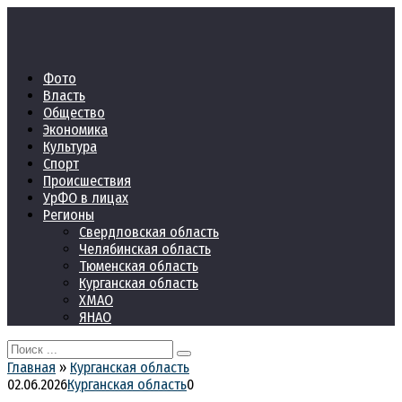
Перейти
к
контенту
Фото
Власть
Общество
Экономика
Культура
Спорт
Происшествия
УрФО в лицах
Регионы
Свердловская область
Челябинская область
Тюменская область
Курганская область
ХМАО
ЯНАО
Search
for:
Главная
»
Курганская область
02.06.2026
Курганская область
0