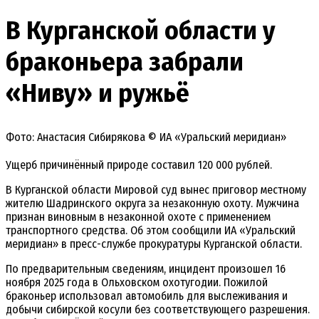
В Курганской области у
браконьера забрали
«Ниву» и ружьё
Фото: Анастасия Сибирякова © ИА «Уральский меридиан»
Ущерб причинённый природе составил 120 000 рублей.
В Курганской области Мировой
суд
вынес
приговор
местному
жителю
Шадринского
округа
за
незаконную
охоту.
Мужчина
признан
виновным
в
незаконной
охоте
с
применением
транспортного
средства. Об этом сообщили ИА «Уральский
меридиан» в пресс-службе прокуратуры Курганской области.
По предварительным сведениям, инцидент
произошел
16
ноября
2025
года
в
Ольховском
охотугодии.
Пожилой
браконьер
использовал
автомобиль
для
выслеживания
и
добычи
сибирской
косули
без
соответствующего
разрешения.