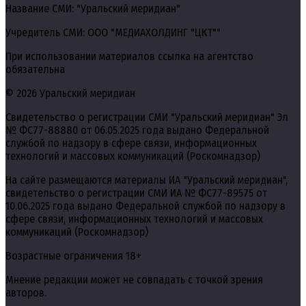
Название СМИ: "Уральский меридиан"
Учредитель СМИ: ООО "МЕДИАХОЛДИНГ "ЦКТ""
При использовании материалов ссылка на агентство
обязательна
© 2026 Уральский меридиан
Свидетельство о регистрации СМИ "Уральский меридиан" Эл
№ ФС77-88880 от 06.05.2025 года выдано Федеральной
службой по надзору в сфере связи, информационных
технологий и массовых коммуникаций (Роскомнадзор)
На сайте размещаются материалы ИА "Уральский меридиан",
свидетельство о регистрации СМИ ИА № ФС77-89575 от
10.06.2025 года выдано Федеральной службой по надзору в
сфере связи, информационных технологий и массовых
коммуникаций (Роскомнадзор)
Возрастные ограничения 18+
Мнение редакции может не совпадать с точкой зрения
авторов.