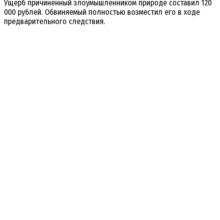
Ущерб причинённый злоумышленником
природе
составил
120
000
рублей. О
бвиняемый
полностью
возместил его
в
ходе
предварительного
следствия.