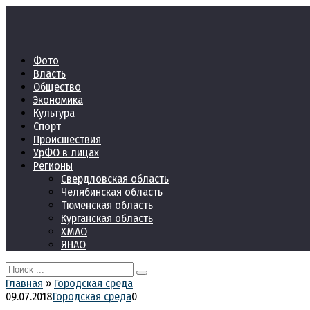
Перейти
к
контенту
Фото
Власть
Общество
Экономика
Культура
Спорт
Происшествия
УрФО в лицах
Регионы
Свердловская область
Челябинская область
Тюменская область
Курганская область
ХМАО
ЯНАО
Search
for:
Главная
»
Городская среда
09.07.2018
Городская среда
0