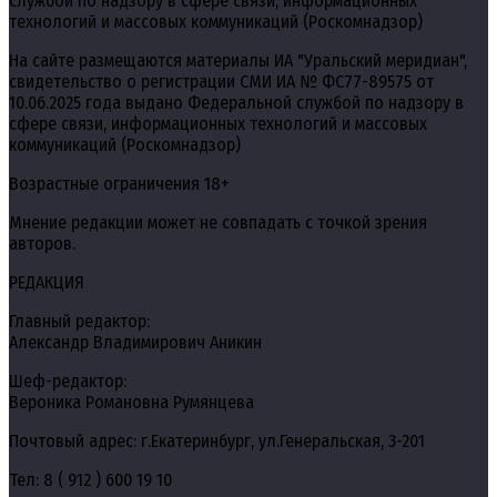
службой по надзору в сфере связи, информационных
технологий и массовых коммуникаций (Роскомнадзор)
На сайте размещаются материалы ИА "Уральский меридиан",
свидетельство о регистрации СМИ ИА № ФС77-89575 от
10.06.2025 года выдано Федеральной службой по надзору в
сфере связи, информационных технологий и массовых
коммуникаций (Роскомнадзор)
Возрастные ограничения 18+
Мнение редакции может не совпадать с точкой зрения
авторов.
РЕДАКЦИЯ
Главный редактор:
Александр Владимирович Аникин
Шеф-редактор:
Вероника Романовна Румянцева
Почтовый адрес: г.Екатеринбург, ул.Генеральская, 3-201
Тел: 8 ( 912 ) 600 19 10