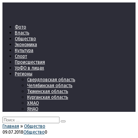
Перейти
к
контенту
Фото
Власть
Общество
Экономика
Культура
Спорт
Происшествия
УрФО в лицах
Регионы
Свердловская область
Челябинская область
Тюменская область
Курганская область
ХМАО
ЯНАО
Search
for:
Главная
»
Общество
09.07.2018
Общество
0