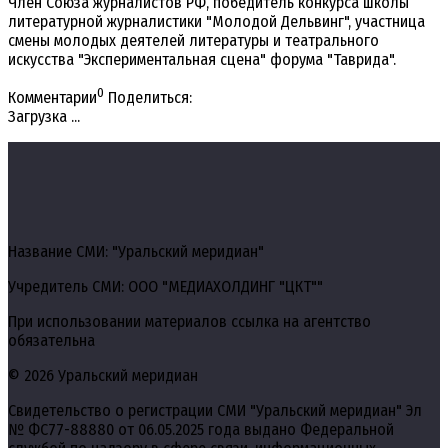
Член Союза журналистов РФ, победитель конкурса школы
литературной журналистики "Молодой Дельвинг", участница
смены молодых деятелей литературы и театрального
искусства "Экспериментальная сцена" форума "Таврида".
0
Комментарии
Поделиться:
Загрузка ...
Название СМИ: "Уральский меридиан"
Учредитель СМИ: ООО "МЕДИАХОЛДИНГ "ЦКТ""
При использовании материалов ссылка на агентство
обязательна
© 2026 Уральский меридиан
Свидетельство о регистрации СМИ "Уральский меридиан" Эл
№ ФС77-88880 от 06.05.2025 года выдано Федеральной