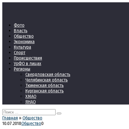
Перейти
к
контенту
Фото
Власть
Общество
Экономика
Культура
Спорт
Происшествия
УрФО в лицах
Регионы
Свердловская область
Челябинская область
Тюменская область
Курганская область
ХМАО
ЯНАО
Search
for:
Главная
»
Общество
10.07.2018
Общество
0