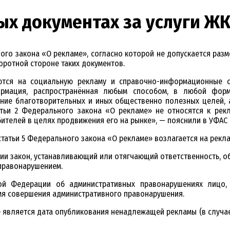
ых документах за услуги Ж
льного закона «О рекламе», согласно которой не допускается р
оротной стороне таких документов.
тся на социальную рекламу и справочно-информационные с
рмация, распространённая любым способом, в любой форм
ние благотворительных и иных общественно полезных целей, а
тьи 2 Федерального закона «О рекламе» не относятся к рекла
ителей в целях продвижения его на рынке», — пояснили в УФАС 
 статьи 5 Федерального закона «О рекламе» возлагается на рекл
ии закон, устанавливающий или отягчающий ответственность, об
 правонарушением.
ской Федерации об административных правонарушениях лицо
емя совершения административного правонарушения.
е является дата опубликования ненадлежащей рекламы (в случа