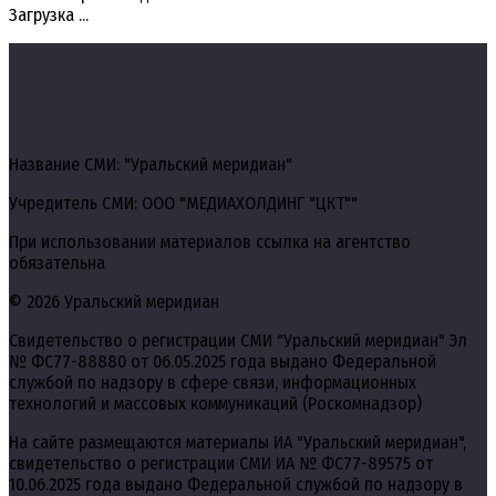
Загрузка ...
Название СМИ: "Уральский меридиан"
Учредитель СМИ: ООО "МЕДИАХОЛДИНГ "ЦКТ""
При использовании материалов ссылка на агентство
обязательна
© 2026 Уральский меридиан
Свидетельство о регистрации СМИ "Уральский меридиан" Эл
№ ФС77-88880 от 06.05.2025 года выдано Федеральной
службой по надзору в сфере связи, информационных
технологий и массовых коммуникаций (Роскомнадзор)
На сайте размещаются материалы ИА "Уральский меридиан",
свидетельство о регистрации СМИ ИА № ФС77-89575 от
10.06.2025 года выдано Федеральной службой по надзору в