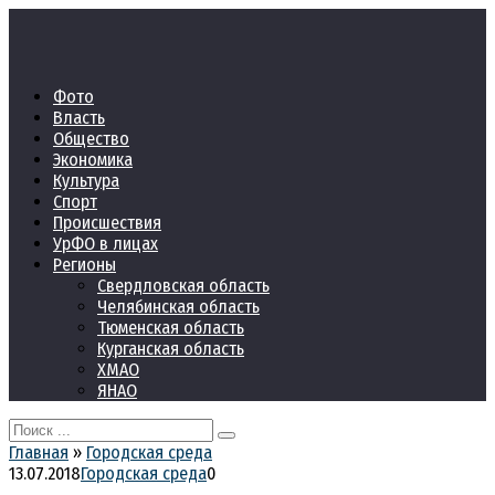
Перейти
к
контенту
Фото
Власть
Общество
Экономика
Культура
Спорт
Происшествия
УрФО в лицах
Регионы
Свердловская область
Челябинская область
Тюменская область
Курганская область
ХМАО
ЯНАО
Search
for:
Главная
»
Городская среда
13.07.2018
Городская среда
0