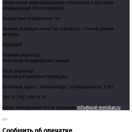
сфере связи, информационных технологий и массовых
коммуникаций (Роскомнадзор)
Возрастные ограничения 18+
Мнение редакции может не совпадать с точкой зрения
авторов.
РЕДАКЦИЯ
Главный редактор:
Александр Владимирович Аникин
Шеф-редактор:
Вероника Романовна Румянцева
Почтовый адрес: г.Екатеринбург, ул.Генеральская, 3-201
Тел: 8 ( 912 ) 600 19 10
Адрес электронной почты редакции:
info@ural-meridian.ru
Сообщить об опечатке