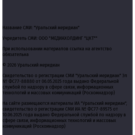
Название СМИ: "Уральский меридиан"
Учредитель СМИ: ООО "МЕДИАХОЛДИНГ "ЦКТ""
При использовании материалов ссылка на агентство
обязательна
© 2026 Уральский меридиан
Свидетельство о регистрации СМИ "Уральский меридиан" Эл
№ ФС77-88880 от 06.05.2025 года выдано Федеральной
службой по надзору в сфере связи, информационных
технологий и массовых коммуникаций (Роскомнадзор)
На сайте размещаются материалы ИА "Уральский меридиан",
свидетельство о регистрации СМИ ИА № ФС77-89575 от
10.06.2025 года выдано Федеральной службой по надзору в
сфере связи, информационных технологий и массовых
коммуникаций (Роскомнадзор)