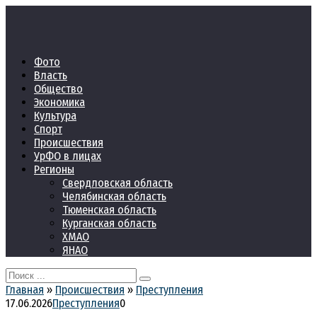
Перейти
к
контенту
Фото
Власть
Общество
Экономика
Культура
Спорт
Происшествия
УрФО в лицах
Регионы
Свердловская область
Челябинская область
Тюменская область
Курганская область
ХМАО
ЯНАО
Search
for:
Главная
»
Происшествия
»
Преступления
17.06.2026
Преступления
0