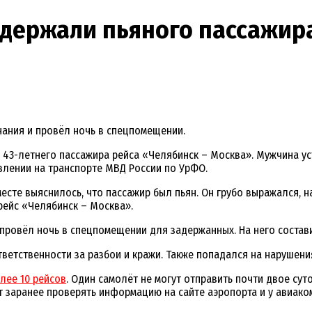
адержали пьяного пассажир
чания и провёл ночь в спецпомещении.
43-летнего пассажира рейса «Челябинск – Москва». Мужчина ус
влении на транспорте МВД России по УрФО.
есте выяснилось, что пассажир был пьян. Он грубо выражался, 
рейс «Челябинск – Москва».
ровёл ночь в спецпомещении для задержанных. На него составил
тветственности за разбои и кражи. Также попадался на нарушен
лее 10 рейсов
. Один самолёт не могут отправить почти двое сут
т заранее проверять информацию на сайте аэропорта и у авиако