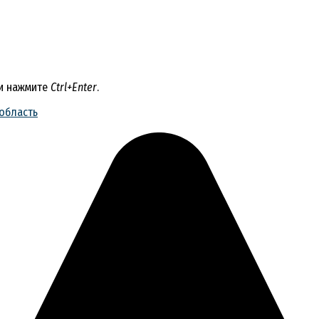
 и нажмите
Ctrl+Enter
.
область