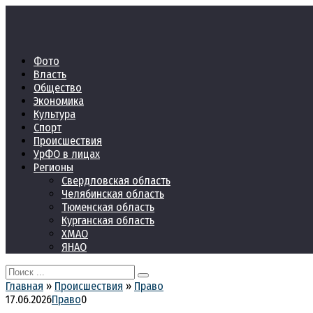
Перейти
к
контенту
Фото
Власть
Общество
Экономика
Культура
Спорт
Происшествия
УрФО в лицах
Регионы
Свердловская область
Челябинская область
Тюменская область
Курганская область
ХМАО
ЯНАО
Search
for:
Главная
»
Происшествия
»
Право
17.06.2026
Право
0