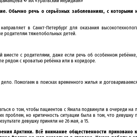
Адаманцева © ИА «Уральский меридиан»
е. Обычно речь о серьёзных заболеваниях, с которыми н
г направляет в Санкт-Петербург для оказания высокотехноло
ие родителям тяжелобольных детей.
 вместе с родителями, даже если речь об особенном ребёнке,
ле рядом с кроватью ребёнка или в коридоре.
а дело. Помогаем в поисках временного жилья и договариваемс
аться о том, чтобы пациентов с Ямала подвинули в очереди на л
их проблем, но критичность ситуации была в том, что девушку 
зультате девушку приняли не 26 мая, а 15.
оения Арктики. Всё внимание общественности приковано 