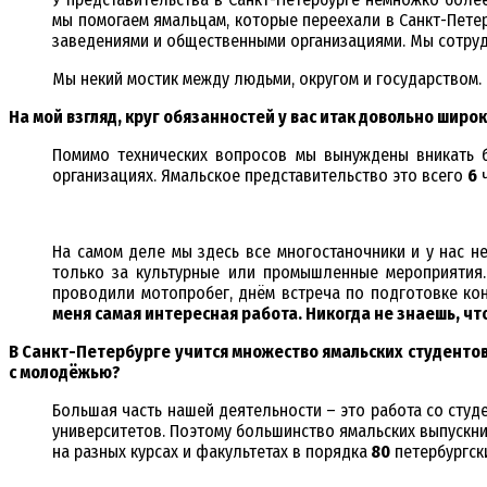
мы помогаем ямальцам, которые переехали в Санкт-Пете
заведениями и общественными организациями. Мы сотруд
Мы некий мостик между людьми, округом и государством. 
На мой взгляд, круг обязанностей у вас итак довольно широ
Помимо технических вопросов мы вынуждены вникать бу
организациях. Ямальское представительство это всего
6
ч
На самом деле мы здесь все многостаночники и у нас н
только за культурные или промышленные мероприятия.
проводили мотопробег, днём встреча по подготовке ко
меня самая интересная работа. Никогда не знаешь, чт
В Санкт-Петербурге учится множество ямальских студентов
с молодёжью?
Большая часть нашей деятельности – это работа со студ
университетов. Поэтому большинство ямальских выпускни
на разных курсах и факультетах в порядка
80
петербургски