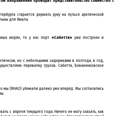
этом направление проводит представительство совместно с
тербурга старается держать руку на пульсе арктической
альны для Ямала.
рных морях, то у нас порт
«Сабетта»
уже построен и
актически, но с небольшими задержками в полгода, в год,
ществляем перевалку грузов. Сабетта, Бованенковское
 Но мы (ЯНАО) убежали далеко уже вперёд. Мы согласились
мы.
ть с апреля текущего года. Ничего не могу сказать, как