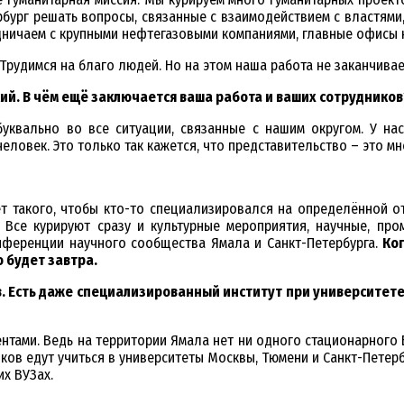
рбург решать вопросы, связанные с взаимодействием с властями
ничаем с крупными нефтегазовыми компаниями, главные офисы к
Трудимся на благо людей. Но на этом наша работа не заканчивае
кий. В чём ещё заключается ваша работа и ваших сотрудников
квально во все ситуации, связанные с нашим округом. У нас
еловек. Это только так кажется, что представительство – это мн
ет такого, чтобы кто-то специализировался на определённой о
 Все курируют сразу и культурные мероприятия, научные, про
нференции научного сообщества Ямала и Санкт-Петербурга.
Ког
о будет завтра.
. Есть даже специализированный институт при университете
ентами. Ведь на территории Ямала нет ни одного стационарного 
ков едут учиться в университеты Москвы, Тюмени и Санкт-Петерб
х ВУЗах.