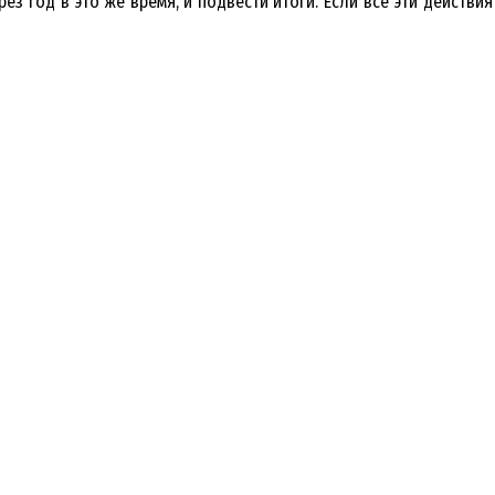
рез год в это же время, и подвести итоги. Если все эти действи