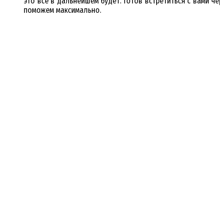
это всё в дальнейшем будет. Готов встретиться с вами че
поможем максимально.