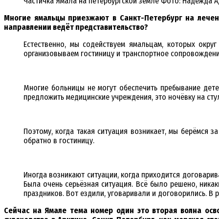
Частичка Ямала на петербургской земле Фото: Надежда 
Многие ямальцы приезжают в Санкт-Петербург на лечени
направлении ведёт представительство?
Естественно, мы содействуем ямальцам, которых окру
организовываем гостиницу и транспортное сопровожден
Многие больницы не могут обеспечить пребывание детей
предложить медицинские учреждения, это ночёвку на сту
Поэтому, когда такая ситуация возникает, мы берёмся з
обратно в гостиницу.
Иногда возникают ситуации, когда приходится договарив
Была очень серьёзная ситуация. Всё было решено, никак
праздников. Вот ездили, уговаривали и договорились. В ре
Сейчас на Ямале тема номер один это вторая волна осв