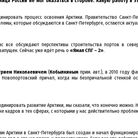
олица России не мог оказаться в стороне. Какую работу в 
инировать процесс освоения Арктики. Правительство Санкт-Пе
блемы, которые обсуждаются в Санкт-Петербурге, остаются акту
ас все обсуждают перспективы строительства портов в севе
запущен. Сейчас уже идёт речь о
«Ямал СПГ – 2»
.
трием Николаевичем
(
Кобылкиным
прим. авт.), в 2010 году ф
 Новопортовский причал, когда мы безпричальной стенкой осу
рдинировать развитие Арктики, мы сказали, что конечно можно.
ке кадров в тех сферах, с которыми у нас действительно пробле
м Арктики в Санкт-Петербурга был создан и начал функционирова