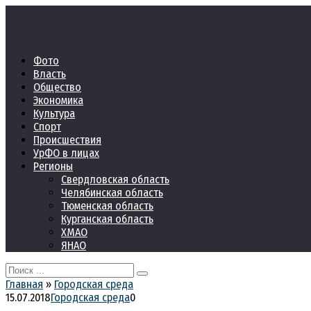
Перейти
к
контенту
Фото
Власть
Общество
Экономика
Культура
Спорт
Происшествия
УрФО в лицах
Регионы
Свердловская область
Челябинская область
Тюменская область
Курганская область
ХМАО
ЯНАО
Search
for:
Главная
»
Городская среда
15.07.2018
Городская среда
0