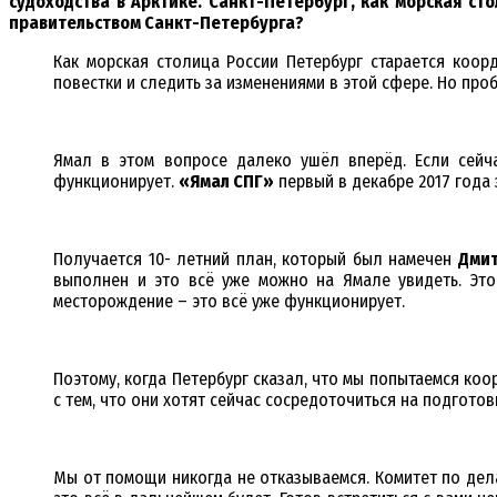
судоходства в Арктике. Санкт-Петербург, как морская ст
правительством Санкт-Петербурга?
Как морская столица России Петербург старается коорд
повестки и следить за изменениями в этой сфере. Но про
Ямал в этом вопросе далеко ушёл вперёд. Если сейч
функционирует.
«Ямал СПГ»
первый в декабре 2017 года 
Получается 10- летний план, который был намечен
Дми
выполнен и это всё уже можно на Ямале увидеть. Это
месторождение – это всё уже функционирует.
Поэтому, когда Петербург сказал, что мы попытаемся коо
с тем, что они хотят сейчас сосредоточиться на подготов
Мы от помощи никогда не отказываемся. Комитет по дела