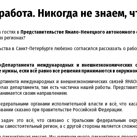
работа. Никогда не знаем, ч
 гостях в
Представительстве Ямало-Ненецкого автономного 
х регионах?
тва в Санкт-Петербурге любезно согласился рассказать о работ
 «Департамента международных и внешнеэкономических 
е нужны, если всё равно все решения принимаются в окружно
артамента международных и внешнеэкономических связей ЯНАО»,
лах департамента, там есть частичка нашей работы. Представит
 занимается своим направлением.
едеральными органами исполнительной власти и всё, что кас
звании сказано при правительстве Российской Федерации.
 задач это всё, что связано с Уральским федеральным окру
ы самостоятельный регион, а с другой стороны является сложн
 гуманитарная миссия. Мы курируем много гуманитарных проект