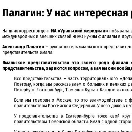
Палагин: У нас интересная 
На днях корреспондент
ИА «Уральский меридиан»
побывала в
международных и внешних связей ЯНАО нужны филиалы в други
Александр Палагин
– руководитель ямальского представительс
представительств Ямала.
Ямальское представительство это своего рода филиал
представительства, задаются вопросом, а зачем они вообщ
Все представительства – часть территориального «Деп
Поэтому, когда мы рассказываем о больших и великих де
Петербург, Екатеринбург, Тюмень и Курган. Каждое из них
Если мы говорим о Москве, то это взаимодействие с ф
правительством Российской Федерации. У него даже в на
У представительства в Екатеринбурге тоже свой круг
правительством Тюменской области. Ямал с одной сторон
У представительства в Санкт-Петербурге немножко более