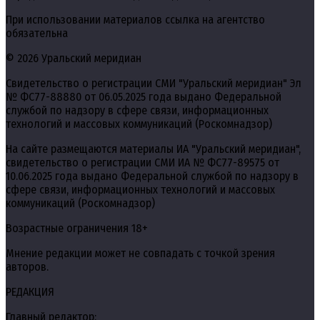
При использовании материалов ссылка на агентство
обязательна
© 2026 Уральский меридиан
Свидетельство о регистрации СМИ "Уральский меридиан" Эл
№ ФС77-88880 от 06.05.2025 года выдано Федеральной
службой по надзору в сфере связи, информационных
технологий и массовых коммуникаций (Роскомнадзор)
На сайте размещаются материалы ИА "Уральский меридиан",
свидетельство о регистрации СМИ ИА № ФС77-89575 от
10.06.2025 года выдано Федеральной службой по надзору в
сфере связи, информационных технологий и массовых
коммуникаций (Роскомнадзор)
Возрастные ограничения 18+
Мнение редакции может не совпадать с точкой зрения
авторов.
РЕДАКЦИЯ
Главный редактор: