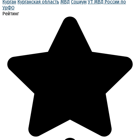
Курган
Курганская область
МВД
Социум
УТ МВД России по
УрФО
Рейтинг