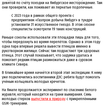
девятой по счёту поездки на Ямбургское месторождение. Там
они проверили, как поживают их пернатые подопечные.
С 2023 года в рамках общего проекта с
предприятием «Газпром добыча Ямбург» в тундре
установили 31 искусственное гнездо. В этом сезоне
специалисты осмотрели 19 таких конструкций.
Раньше соколы использовали эти площадки лишь для того,
чтобы передохнуть во время перелётов. Однако в этом году
одна пара впервые решила вывести птенцов именно в
рукотворном жилище. Сейчас там подрастают три здоровых
птенца. Этот случай показывает, что задумка удалась и
помогает редким птицам размножаться даже в суровом
климате Севера.
В ближайшее время начнётся второй этап экспедиции. К нему
уже подключились воспитанники ДЭС: ребята будут помогать
учёным кольцевать молодых кречетов.
На Ямале продолжается эксперимент по спасению белого
журавля, который находится на грани вымирания. Семь
молодых стерхов
выпустили в природу
с прикреплёнными
GSM-трекерами.