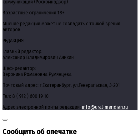
коммуникаций (Роскомнадзор)
Возрастные ограничения 18+
Мнение редакции может не совпадать с точкой зрения
авторов.
РЕДАКЦИЯ
Главный редактор:
Александр Владимирович Аникин
Шеф-редактор:
Вероника Романовна Румянцева
Почтовый адрес: г.Екатеринбург, ул.Генеральская, 3-201
Тел: 8 ( 912 ) 600 19 10
Адрес электронной почты редакции:
info@ural-meridian.ru
Сообщить об опечатке