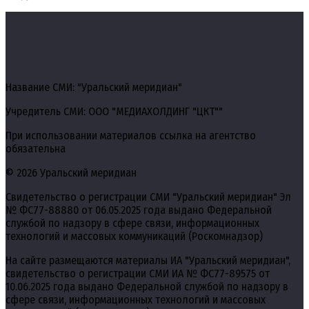
Название СМИ: "Уральский меридиан"
Учредитель СМИ: ООО "МЕДИАХОЛДИНГ "ЦКТ""
При использовании материалов ссылка на агентство
обязательна
© 2026 Уральский меридиан
Свидетельство о регистрации СМИ "Уральский меридиан" Эл
№ ФС77-88880 от 06.05.2025 года выдано Федеральной
службой по надзору в сфере связи, информационных
технологий и массовых коммуникаций (Роскомнадзор)
На сайте размещаются материалы ИА "Уральский меридиан",
свидетельство о регистрации СМИ ИА № ФС77-89575 от
10.06.2025 года выдано Федеральной службой по надзору в
сфере связи, информационных технологий и массовых