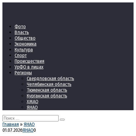
Перейти
к
контенту
Фото
Власть
Общество
Экономика
Культура
Спорт
Происшествия
УрФО в лицах
Регионы
Свердловская область
Челябинская область
Тюменская область
Курганская область
ХМАО
ЯНАО
Search
for:
Главная
»
ЯНАО
01.07.2026
ЯНАО
0