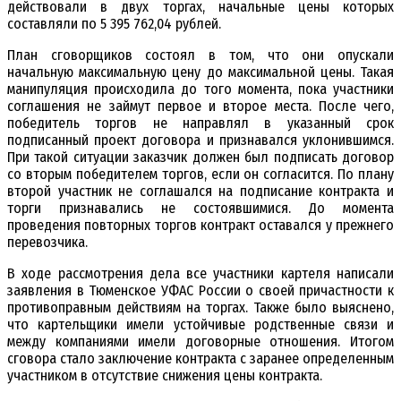
действовали в двух торгах, начальные цены которых
составляли по 5 395 762,04 рублей.
План сговорщиков состоял в том, что они опускали
начальную максимальную цену до максимальной цены. Такая
манипуляция происходила до того момента, пока участники
соглашения не займут первое и второе места. После чего,
победитель торгов не направлял в указанный срок
подписанный проект договора и признавался уклонившимся.
При такой ситуации заказчик должен был подписать договор
со вторым победителем торгов, если он согласится. По плану
второй участник не соглашался на подписание контракта и
торги признавались не состоявшимися. До момента
проведения повторных торгов контракт оставался у прежнего
перевозчика.
В ходе рассмотрения дела все участники картеля написали
заявления в Тюменское УФАС России о своей причастности к
противоправным действиям на торгах. Также было выяснено,
что картельщики имели устойчивые родственные связи и
между компаниями имели договорные отношения. Итогом
сговора стало заключение контракта с заранее определенным
участником в отсутствие снижения цены контракта.