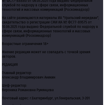
№ ФС77-88880 от 06.05.2025 года выдано Федеральной
службой по надзору в сфере связи, информационных
технологий и массовых коммуникаций (Роскомнадзор)
На сайте размещаются материалы ИА "Уральский меридиан",
свидетельство о регистрации СМИ ИА № ФС77-89575 от
10.06.2025 года выдано Федеральной службой по надзору в
сфере связи, информационных технологий и массовых
коммуникаций (Роскомнадзор)
Возрастные ограничения 18+
Мнение редакции может не совпадать с точкой зрения
авторов.
РЕДАКЦИЯ
Главный редактор:
Александр Владимирович Аникин
Шеф-редактор:
Вероника Романовна Румянцева
Почтовый адрес: г.Екатеринбург, ул.Генеральская, 3-201