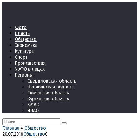
Перейти
к
контенту
Фото
Власть
Общество
Экономика
Культура
Спорт
Происшествия
УрФО в лицах
Регионы
Свердловская область
Челябинская область
Тюменская область
Курганская область
ХМАО
ЯНАО
Search
for:
Главная
»
Общество
20.07.2018
Общество
0