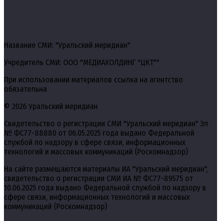
Название СМИ: "Уральский меридиан"
Учредитель СМИ: ООО "МЕДИАХОЛДИНГ "ЦКТ""
При использовании материалов ссылка на агентство
обязательна
© 2026 Уральский меридиан
Свидетельство о регистрации СМИ "Уральский меридиан" Эл
№ ФС77-88880 от 06.05.2025 года выдано Федеральной
службой по надзору в сфере связи, информационных
технологий и массовых коммуникаций (Роскомнадзор)
На сайте размещаются материалы ИА "Уральский меридиан",
свидетельство о регистрации СМИ ИА № ФС77-89575 от
10.06.2025 года выдано Федеральной службой по надзору в
сфере связи, информационных технологий и массовых
коммуникаций (Роскомнадзор)